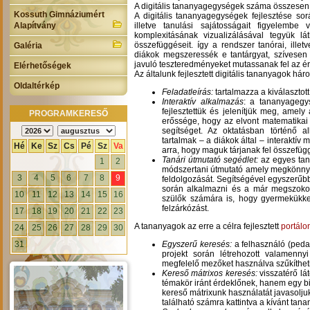
A digitális tananyagegységek száma összesen
Kossuth Gimnáziumért
A digitális tananyagegységek fejlesztése so
Alapítvány
illetve tanulási sajátosságait figyelemb
komplexitásának vizualizálásával tegyük lá
összefüggéseit. így a rendszer tanórai, ille
Galéria
diákok megszeressék e tantárgyat, szívesen 
javuló teszteredményeket mutassanak fel az éri
Elérhetőségek
Az általunk fejlesztett digitális tananyagok hár
Oldaltérkép
Feladatleírás:
tartalmazza a kiválasztott
Interaktív alkalmazás
: a tananyagegy
fejlesztettük és jelenítjük meg, amely
PROGRAMKERESŐ
erőssége, hogy az elvont matematikai 
segítséget. Az oktatásban történő
tartalmak – a diákok által – interaktív
Hé
Ke
Sz
Cs
Pé
Sz
Va
arra, hogy maguk tárjanak fel összefüg
Tanári útmutató segédlet:
az egyes tana
1
2
módszertani útmutató amely megkönnyí
3
4
5
6
7
8
9
feldolgozását. Segítségével egyszerűbb
során alkalmazni és a már megszokott
10
11
12
13
14
15
16
szülők számára is, hogy gyermekükkel
felzárkózást.
17
18
19
20
21
22
23
A tananyagok az erre a célra fejlesztett
portálo
24
25
26
27
28
29
30
31
Egyszerű keresés:
a felhasználó (peda
projekt során létrehozott valamenny
megfelelő mezőket használva szűkítheti
Kereső mátrixos keresés:
visszatérő lá
témakör iránt érdeklőnek, hanem egy 
kereső mátrixunk használatát javasolju
található számra kattintva a kívánt tan