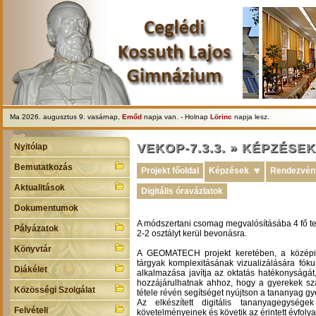
Ma 2026. augusztus 9. vasárnap,
Emőd
napja van. - Holnap
Lörinc
napja lesz.
VEKOP-7.3.3. » KÉPZÉSE
Nyitólap
Bemutatkozás
Projekt főoldal
Képzések
⯆
Rendezvén
Aktualitások
Digitális óravázlatok
Dokumentumok
A módszertani csomag megvalósításába 4 fő te
Pályázatok
2-2 osztályt kerül bevonásra.
Könyvtár
A GEOMATECH projekt keretében, a középisk
tárgyak komplexitásának vizualizálására fókus
Diákélet
alkalmazása javítja az oktatás hatékonyságát
hozzájárulhatnak ahhoz, hogy a gyerekek szá
Közösségi Szolgálat
tétele révén segítséget nyújtson a tananyag 
Az elkészített digitális tananyagegység
Felvételi
követelményeinek és követik az érintett évfoly