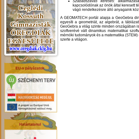
Szabadszavas keresés:
alkalmazásáv
kapcsolódónak az önök által keresett 
vágó rendelkezésre álló anyagaink köz
A GEOMATECH portál alapja a GeoGebra dinam
egyesíti a geometriát, az algebrát, a táblázatk
GeoGebra a világ szinte minden országában ism
szoftverévé vált dinamikus matematikai szoft
mérnöki tudományok és a matematika (STEM) ok
szerte a világon.
EU-s pályázatok
Határtalanul