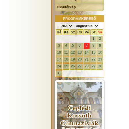
Oldaltérkép
PROGRAMKERESŐ
Hé
Ke
Sz
Cs
Pé
Sz
Va
1
2
3
4
5
6
7
8
9
10
11
12
13
14
15
16
17
18
19
20
21
22
23
24
25
26
27
28
29
30
31