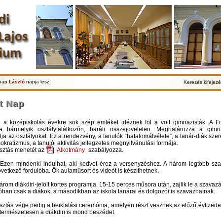
lnap
László
napja lesz.
Keresés kifejezé
tt Nap
e a középiskolás évekre sok szép emléket idéznek föl a volt gimnazisták. A Fo
a bármelyik osztálytalálkozón, baráti összejövetelen. Meghatározza a gimná
ja az osztályokat. Ez a rendezvény, a tanulók “hatalomátvétele”, a tanár-diák sze
okratizmus, a tanulói aktivitás jellegzetes megnyilvánulási formája.
asztás menetét az
Alkotmány
szabályozza.
 Ezen mindenki indulhat, aki kedvet érez a versenyzéshez. A három legtöbb sza
vetkező fordulóba. Ők aulaműsort és videót is készíthetnek.
árom diákdiri-jelölt kortes programja, 15-15 perces műsora után, zajlik le a szavazá
lóban csak a diákok, a másodikban az iskola tanárai és dolgozói is szavazhatnak.
asztás
vége pedig a
beiktatási
ceremónia, amelyen részt vesznek az előző évtizedek 
 természetesen a diákdiri is mond beszédet.