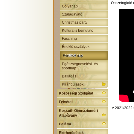
Összefoglaló 
Gólyanap
Szalagavató
Christmas party
Kulturális bemutató
Fasching
Éneklő osztályok
Fordított nap
Egészségnevelési- és
sportnap
Ballagás
Kirándulások
Közösségi Szolgálat
Felvételi
A 2021/2022 t
Kossuth Gimnáziumért
Alapítvány
Galéria
Elérhetőségek