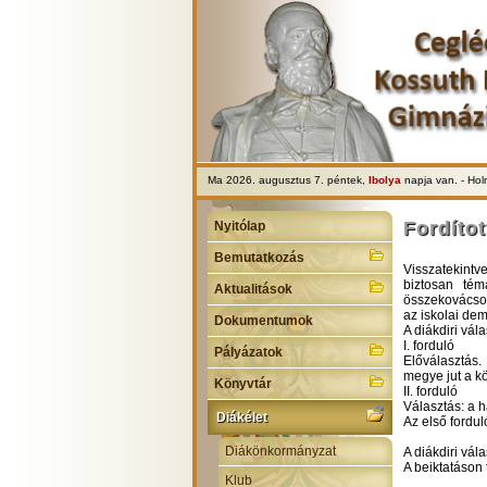
Ma 2026. augusztus 7. péntek,
Ibolya
napja van. - Ho
Fordíto
Nyitólap
Bemutatkozás
Visszatekintv
biztosan tém
Aktualitások
összekovácsol
az iskolai dem
Dokumentumok
A diákdiri vál
I. forduló
Pályázatok
Előválasztás.
megye jut a kö
Könyvtár
II. forduló
Választás: a h
Diákélet
Az első fordu
Diákönkormányzat
A diákdiri
vál
A beiktatáson
Klub