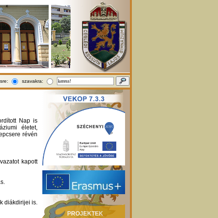
sre:
szavakra:
rdított Nap is
ziumi életet,
repcsere révén
vazatot kapott
s.
diákdirijei is.
PROJEKTEK