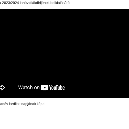
a 2023/2024 tanév diákdirijének beiktatásáról.
anév fordított napjának képei: