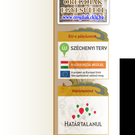
EU-s pályázatok
Határtalanul