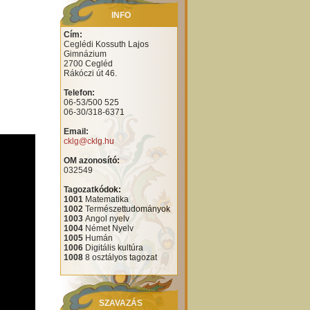
INFO
Cím:
Ceglédi Kossuth Lajos
Gimnázium
2700 Cegléd
Rákóczi út 46.
Telefon:
06-53/500 525
06-30/318-6371
Email:
cklg@cklg.hu
OM azonosító:
032549
Tagozatkódok:
1001
Matematika
1002
Természettudományok
1003
Angol nyelv
1004
Német Nyelv
1005
Humán
1006
Digitális kultúra
1008
8 osztályos tagozat
SZAVAZÁS