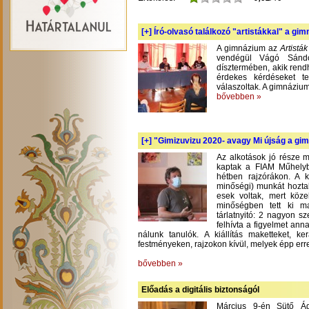
[+]
Író-olvasó találkozó "artistákkal" a gi
A gimnázium az
Artistá
vendégül Vágó Sándo
dísztermében, akik rend
érdekes kérdéseket te
válaszoltak. A gimnázium
bővebben »
[+]
"Gimizuvizu 2020- avagy Mi újság a gimi
Az alkotások jó része m
kaptak a FIAM Műhelyb
hétben rajzórákon. A 
minőségi) munkát hoztak
esek voltak, mert köze
minőségben tett ki m
tárlatnyitó: 2 nagyon s
felhívta a figyelmet an
nálunk tanulók. A kiállítás maketteket, 
festményeken, rajzokon kívül, melyek épp err
bővebben »
Előadás a digitális biztonságól
Március 9-én Sütő Á