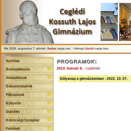
Ma 2026. augusztus 7. péntek,
Ibolya
napja van. - Holnap
László
napja lesz.
PROGRAMOK:
Nyitólap
2024. február 8.
- csütörtök
Bemutatkozás
Aktualitások
Gólyanap a gimnáziumban - 2022. 10. 07.
Dokumentumok
Pályázatok
Könyvtár
Diákélet
Közösségi Szolgálat
Felvételi