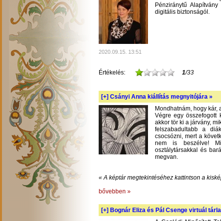
Pénziránytű Alapítvány 
digitális biztonságól.
2020.09.15. 13:51
Értékelés:
1
/33
[+]
Csányi Anna kiállítás megnyitójára »
Mondhatnám, hogy kár, am
Végre egy összefogott k
akkor tör ki a járvány, m
felszabadultabb a diá
csocsózni, mert a követ
nem is beszélve! Mil
osztálytársakkal és bará
megvan.
« A képtár megtekintéséhez kattintson a kiské
bővebben »
[+]
Bognár Eliza és Pál Csenge virtuál tárla