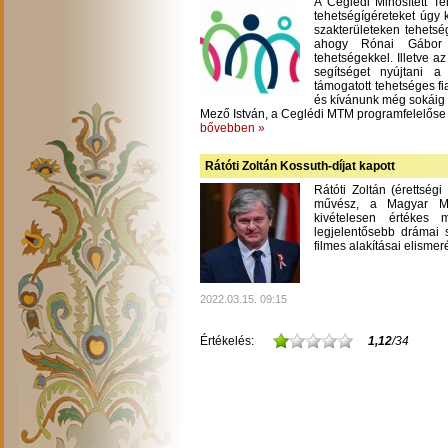
A Ceglédi Minősített T
tehetségígéreteket úgy 
szakterületeken tehetsé
ahogy Rónai Gábor m
tehetségekkel. Illetve a
segítséget nyújtani 
támogatott tehetséges fi
és kívánunk még sokáig
Mező István, a Ceglédi MTM programfelelőse
bővebben »
Rátóti Zoltán Kossuth-díjat kapott
Rátóti Zoltán (érettség
művész, a Magyar Mű
kivételesen értékes
legjelentősebb drámai s
filmes alakításai elisme
2022.03.15. 09:15
Értékelés:
1,12
/34