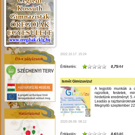
2022.10.17. 15:24
EU-s pályázatok
Értékelés:
0,75
/44
Ismét Gimizuvizu!
A legjobb munkák a dís
rajzoltok, festetek, m
hirdetünk eredményt: 5.-6
Leadás a rajztanároknak
Megnyitó szeptember 22-
Határtalanul
2020.09.09. 08:12
Értékelés:
0,61
/46