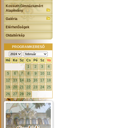
Kossuth Gimnáziumért
Alapítvány
Galéria
Elérhetőségek
Oldaltérkép
PROGRAMKERESŐ
Hé
Ke
Sz
Cs
Pé
Sz
Va
1
2
3
4
5
6
7
8
9
10
11
12
13
14
15
16
17
18
19
20
21
22
23
24
25
26
27
28
29