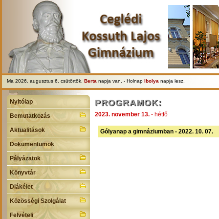
Ma 2026. augusztus 6. csütörtök,
Berta
napja van. - Holnap
Ibolya
napja lesz.
PROGRAMOK:
Nyitólap
2023. november 13.
- hétfő
Bemutatkozás
Aktualitások
Gólyanap a gimnáziumban - 2022. 10. 07.
Dokumentumok
Pályázatok
Könyvtár
Diákélet
Közösségi Szolgálat
Felvételi