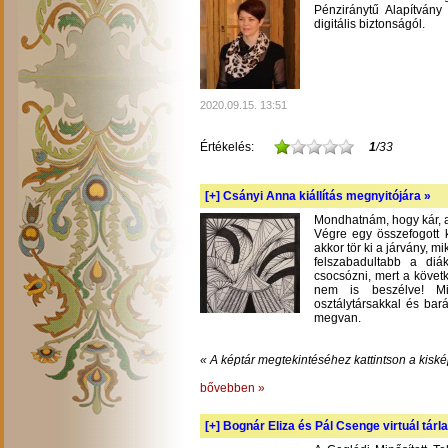
Pénziránytű Alapítvány 
digitális biztonságól.
2020.09.15. 13:51
Értékelés:
1
/33
[+]
Csányi Anna kiállítás megnyitójára »
Mondhatnám, hogy kár, am
Végre egy összefogott k
akkor tör ki a járvány, m
felszabadultabb a diá
csocsózni, mert a követ
nem is beszélve! Mil
osztálytársakkal és bará
megvan.
« A képtár megtekintéséhez kattintson a kiské
bővebben »
[+]
Bognár Eliza és Pál Csenge virtuál tárla