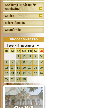
Kossuth Gimnáziumért
Alapítvány
Galéria
Elérhetőségek
Oldaltérkép
PROGRAMKERESŐ
Hé
Ke
Sz
Cs
Pé
Sz
Va
1
2
3
4
5
6
7
8
9
10
11
12
13
14
15
16
17
18
19
20
21
22
23
24
25
26
27
28
29
30