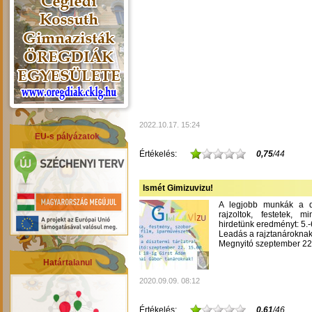
2022.10.17. 15:24
EU-s pályázatok
Értékelés:
0,75
/44
Ismét Gimizuvizu!
A legjobb munkák a dís
rajzoltok, festetek, m
hirdetünk eredményt: 5.-6
Leadás a rajztanároknak
Megnyitó szeptember 22-
Határtalanul
2020.09.09. 08:12
Értékelés:
0,61
/46