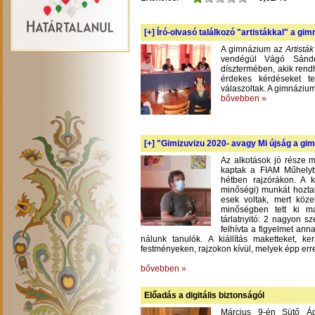
[+]
Író-olvasó találkozó "artistákkal" a gi
A gimnázium az
Artistá
vendégül Vágó Sándo
dísztermében, akik rend
érdekes kérdéseket te
válaszoltak. A gimnázium
bővebben »
[+]
"Gimizuvizu 2020- avagy Mi újság a gimi
Az alkotások jó része m
kaptak a FIAM Műhelyb
hétben rajzórákon. A 
minőségi) munkát hoztak
esek voltak, mert köze
minőségben tett ki m
tárlatnyitó: 2 nagyon s
felhívta a figyelmet an
nálunk tanulók. A kiállítás maketteket, 
festményeken, rajzokon kívül, melyek épp err
bővebben »
Előadás a digitális biztonságól
Március 9-én Sütő Á