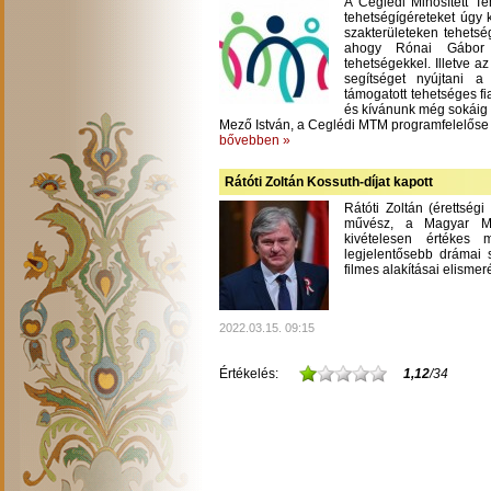
A Ceglédi Minősített T
tehetségígéreteket úgy 
szakterületeken tehetsé
ahogy Rónai Gábor m
tehetségekkel. Illetve a
segítséget nyújtani 
támogatott tehetséges fi
és kívánunk még sokáig
Mező István, a Ceglédi MTM programfelelőse
bővebben »
Rátóti Zoltán Kossuth-díjat kapott
Rátóti Zoltán (érettség
művész, a Magyar Mű
kivételesen értékes
legjelentősebb drámai s
filmes alakításai elisme
2022.03.15. 09:15
Értékelés:
1,12
/34