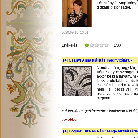
Pénziránytű Alapítvány 
digitális biztonságól.
2020.09.15. 13:51
Értékelés:
1
/33
[+]
Csányi Anna kiállítás megnyitójára »
Mondhatnám, hogy kár, am
Végre egy összefogott k
akkor tör ki a járvány, m
felszabadultabb a diá
csocsózni, mert a követ
nem is beszélve! Mil
osztálytársakkal és bará
megvan.
« A képtár megtekintéséhez kattintson a kiské
bővebben »
[+]
Bognár Eliza és Pál Csenge virtuál tárla