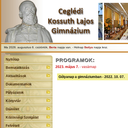
Ma 2026. augusztus 6. csütörtök,
Berta
napja van. - Holnap
Ibolya
napja lesz.
PROGRAMOK:
Nyitólap
2023. május 7.
- vasárnap
Bemutatkozás
Aktualitások
Gólyanap a gimnáziumban - 2022. 10. 07.
Dokumentumok
Pályázatok
Könyvtár
Diákélet
Közösségi Szolgálat
Felvételi