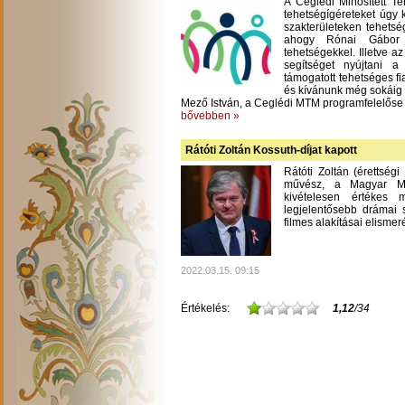
A Ceglédi Minősített T
tehetségígéreteket úgy 
szakterületeken tehetsé
ahogy Rónai Gábor m
tehetségekkel. Illetve a
segítséget nyújtani 
támogatott tehetséges fi
és kívánunk még sokáig
Mező István, a Ceglédi MTM programfelelőse
bővebben »
Rátóti Zoltán Kossuth-díjat kapott
Rátóti Zoltán (érettség
művész, a Magyar Mű
kivételesen értékes
legjelentősebb drámai s
filmes alakításai elisme
2022.03.15. 09:15
Értékelés:
1,12
/34