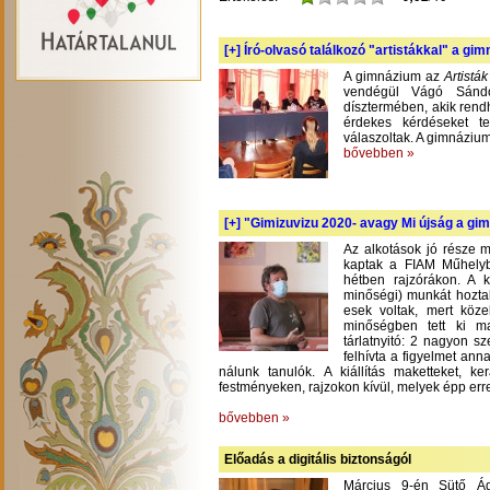
[+]
Író-olvasó találkozó "artistákkal" a gi
A gimnázium az
Artistá
vendégül Vágó Sándo
dísztermében, akik rend
érdekes kérdéseket te
válaszoltak. A gimnázium
bővebben »
[+]
"Gimizuvizu 2020- avagy Mi újság a gimi
Az alkotások jó része m
kaptak a FIAM Műhelyb
hétben rajzórákon. A 
minőségi) munkát hoztak
esek voltak, mert köze
minőségben tett ki m
tárlatnyitó: 2 nagyon s
felhívta a figyelmet an
nálunk tanulók. A kiállítás maketteket, 
festményeken, rajzokon kívül, melyek épp err
bővebben »
Előadás a digitális biztonságól
Március 9-én Sütő Á