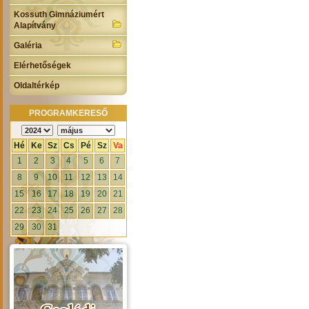
Kossuth Gimnáziumért
Alapítvány
Galéria
Elérhetőségek
Oldaltérkép
PROGRAMKERESŐ
Hé
Ke
Sz
Cs
Pé
Sz
Va
1
2
3
4
5
6
7
8
9
10
11
12
13
14
15
16
17
18
19
20
21
22
23
24
25
26
27
28
29
30
31