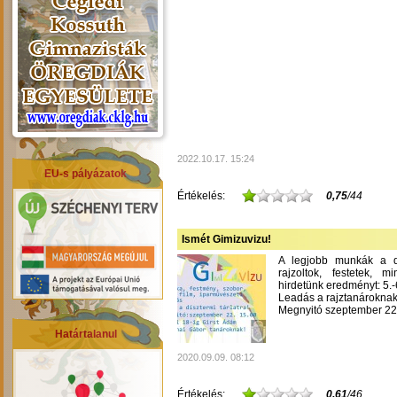
2022.10.17. 15:24
EU-s pályázatok
Értékelés:
0,75
/44
Ismét Gimizuvizu!
A legjobb munkák a dís
rajzoltok, festetek, m
hirdetünk eredményt: 5.-6
Leadás a rajztanároknak
Megnyitó szeptember 22-
Határtalanul
2020.09.09. 08:12
Értékelés:
0,61
/46