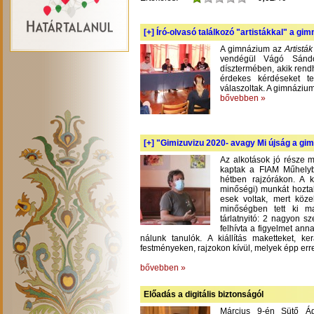
[+]
Író-olvasó találkozó "artistákkal" a gi
A gimnázium az
Artistá
vendégül Vágó Sándo
dísztermében, akik rend
érdekes kérdéseket te
válaszoltak. A gimnázium
bővebben »
[+]
"Gimizuvizu 2020- avagy Mi újság a gimi
Az alkotások jó része m
kaptak a FIAM Műhelyb
hétben rajzórákon. A 
minőségi) munkát hoztak
esek voltak, mert köze
minőségben tett ki m
tárlatnyitó: 2 nagyon s
felhívta a figyelmet an
nálunk tanulók. A kiállítás maketteket, 
festményeken, rajzokon kívül, melyek épp err
bővebben »
Előadás a digitális biztonságól
Március 9-én Sütő Á