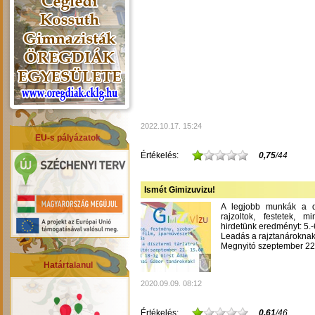
2022.10.17. 15:24
EU-s pályázatok
Értékelés:
0,75
/44
Ismét Gimizuvizu!
A legjobb munkák a dís
rajzoltok, festetek, m
hirdetünk eredményt: 5.-6
Leadás a rajztanároknak
Megnyitó szeptember 22-
Határtalanul
2020.09.09. 08:12
Értékelés:
0,61
/46