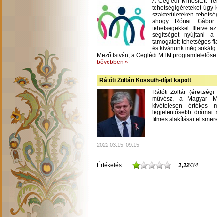
A Ceglédi Minősített T
tehetségígéreteket úgy 
szakterületeken tehetsé
ahogy Rónai Gábor m
tehetségekkel. Illetve a
segítséget nyújtani 
támogatott tehetséges fi
és kívánunk még sokáig
Mező István, a Ceglédi MTM programfelelőse
bővebben »
Rátóti Zoltán Kossuth-díjat kapott
Rátóti Zoltán (érettség
művész, a Magyar Mű
kivételesen értékes
legjelentősebb drámai s
filmes alakításai elisme
2022.03.15. 09:15
Értékelés:
1,12
/34