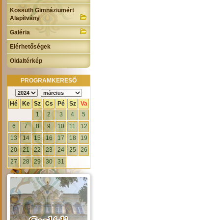
Kossuth Gimnáziumért
Alapítvány
Galéria
Elérhetőségek
Oldaltérkép
PROGRAMKERESŐ
Hé
Ke
Sz
Cs
Pé
Sz
Va
1
2
3
4
5
6
7
8
9
10
11
12
13
14
15
16
17
18
19
20
21
22
23
24
25
26
27
28
29
30
31