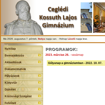
Ma 2026. augusztus 7. péntek,
Ibolya
napja van. - Holnap
László
napja lesz.
PROGRAMOK:
Nyitólap
2023. március 26.
- vasárnap
Bemutatkozás
Aktualitások
Gólyanap a gimnáziumban - 2022. 10. 07.
Dokumentumok
Pályázatok
Könyvtár
Diákélet
Közösségi Szolgálat
Felvételi