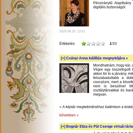
Pénziránytű Alapítvány 
digitális biztonságól.
2020.09.15. 13:51
Értékelés:
1
/33
[+]
Csányi Anna kiállítás megnyitójára »
Mondhatnám, hogy kár, am
Végre egy összefogott k
akkor tör ki a járvány, m
felszabadultabb a diá
csocsózni, mert a követ
nem is beszélve! Mil
osztálytársakkal és bará
megvan.
« A képtár megtekintéséhez kattintson a kiské
bővebben »
[+]
Bognár Eliza és Pál Csenge virtuál tárla