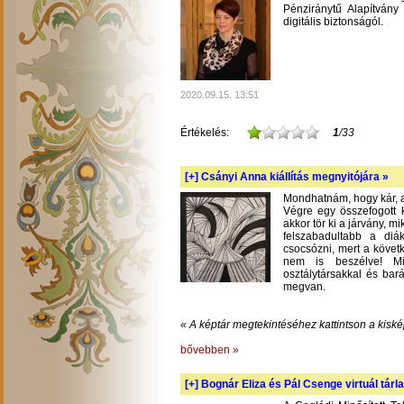
Pénziránytű Alapítvány 
digitális biztonságól.
2020.09.15. 13:51
Értékelés:
1
/33
[+]
Csányi Anna kiállítás megnyitójára »
Mondhatnám, hogy kár, am
Végre egy összefogott k
akkor tör ki a járvány, m
felszabadultabb a diá
csocsózni, mert a követ
nem is beszélve! Mil
osztálytársakkal és bará
megvan.
« A képtár megtekintéséhez kattintson a kiské
bővebben »
[+]
Bognár Eliza és Pál Csenge virtuál tárla