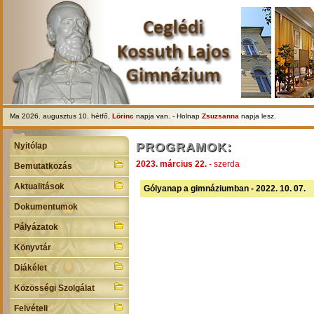
Ma 2026. augusztus 10. hétfő,
Lörinc
napja van. - Holnap
Zsuzsanna
napja lesz.
PROGRAMOK:
Nyitólap
2023. március 22.
- szerda
Bemutatkozás
Aktualitások
Gólyanap a gimnáziumban - 2022. 10. 07.
Dokumentumok
Pályázatok
Könyvtár
Diákélet
Közösségi Szolgálat
Felvételi