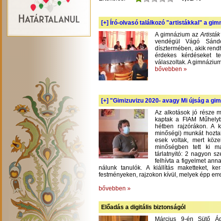
[+]
Író-olvasó találkozó "artistákkal" a gi
A gimnázium az
Artistá
vendégül Vágó Sándo
dísztermében, akik rend
érdekes kérdéseket te
válaszoltak. A gimnázium
bővebben »
[+]
"Gimizuvizu 2020- avagy Mi újság a gimi
Az alkotások jó része m
kaptak a FIAM Műhelyb
hétben rajzórákon. A 
minőségi) munkát hoztak
esek voltak, mert köze
minőségben tett ki m
tárlatnyitó: 2 nagyon s
felhívta a figyelmet an
nálunk tanulók. A kiállítás maketteket, 
festményeken, rajzokon kívül, melyek épp err
bővebben »
Előadás a digitális biztonságól
Március 9-én Sütő Á