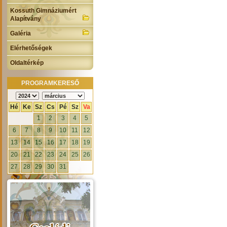
Kossuth Gimnáziumért
Alapítvány
Galéria
Elérhetőségek
Oldaltérkép
PROGRAMKERESŐ
Hé
Ke
Sz
Cs
Pé
Sz
Va
1
2
3
4
5
6
7
8
9
10
11
12
13
14
15
16
17
18
19
20
21
22
23
24
25
26
27
28
29
30
31