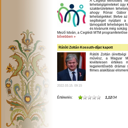
A Ceglédi Minősített T
tehetségígéreteket úgy 
szakterületeken tehetsé
ahogy Rónai Gábor m
tehetségekkel. Illetve a
segítséget nyújtani 
támogatott tehetséges fi
és kívánunk még sokáig
Mező István, a Ceglédi MTM programfelelőse
bővebben »
Rátóti Zoltán Kossuth-díjat kapott
Rátóti Zoltán (érettség
művész, a Magyar Mű
kivételesen értékes
legjelentősebb drámai s
filmes alakításai elisme
2022.03.15. 09:15
Értékelés:
1,12
/34