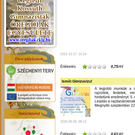
2022.10.17. 15:24
EU-s pályázatok
Értékelés:
0,75
/44
Ismét Gimizuvizu!
A legjobb munkák a dís
rajzoltok, festetek, m
hirdetünk eredményt: 5.-6
Leadás a rajztanároknak
Megnyitó szeptember 22-
Határtalanul
2020.09.09. 08:12
Értékelés:
0,61
/46