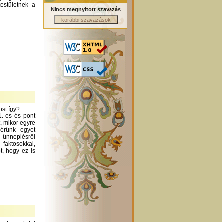
testületnek a
Nincs megnyitott szavazás
ost így?
1.-es és pont
t, mikor egyre
áérünk egyet
i ünneplésről
aktosokkal,
t, hogy ez is