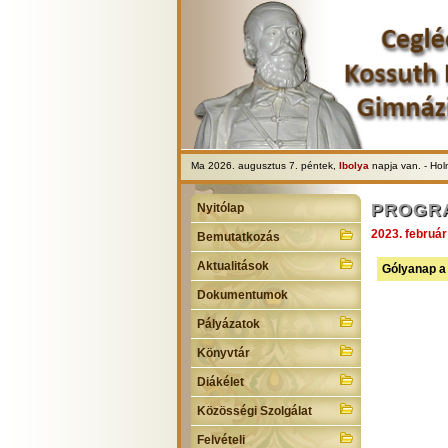
Ma 2026. augusztus 7. péntek,
Ibolya
napja van. - Ho
PROGR
Nyitólap
2023. február
Bemutatkozás
Aktualitások
Gólyanap a 
Dokumentumok
Pályázatok
Könyvtár
Diákélet
Közösségi Szolgálat
Felvételi