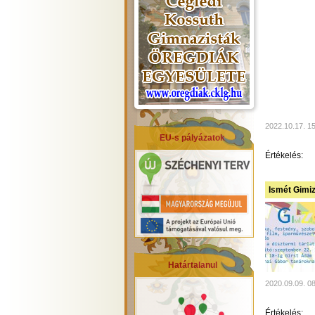
2022.10.17. 1
EU-s pályázatok
Értékelés:
Ismét Gimiz
Határtalanul
2020.09.09. 0
Értékelés: