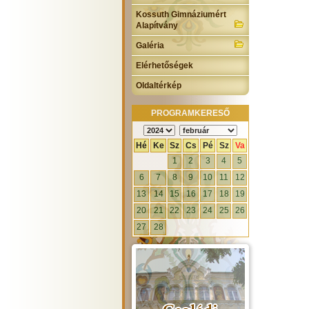
Kossuth Gimnáziumért
Alapítvány
Galéria
Elérhetőségek
Oldaltérkép
PROGRAMKERESŐ
Hé
Ke
Sz
Cs
Pé
Sz
Va
1
2
3
4
5
6
7
8
9
10
11
12
13
14
15
16
17
18
19
20
21
22
23
24
25
26
27
28