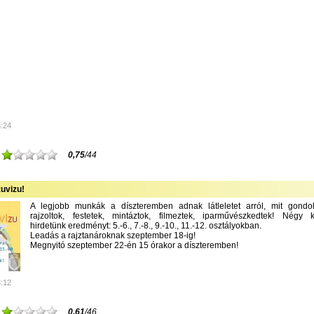
5:24
0,75
/44
uvizu!
A legjobb munkák a díszteremben adnak látleletet arról, mit gondolt
rajzoltok, festetek, mintáztok, filmeztek, iparművészkedtek! Négy k
hirdetünk eredményt: 5.-6., 7.-8., 9.-10., 11.-12. osztályokban.
Leadás a rajztanároknak szeptember 18-ig!
Megnyitó szeptember 22-én 15 órakor a díszteremben!
8:12
0,61
/46