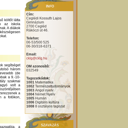
INFO
Cím:
Ceglédi Kossuth Lajos
 költőt látta
Gimnázium
n az iskola
2700 Cegléd
nak. A diákok
Rákóczi út 46.
 készségesen
okat.
Telefon:
06-53/500 525
06-30/318-6371
Email:
cklg@cklg.hu
ok segítséget
OM azonosító:
utolsó három
032549
kevesebb (de
bbak a 9.-10-
Tagozatkódok:
tály szakmai
1001
Matematika
hagyó volt a
1002
Természettudományok
köszöntőjében
1003
Angol nyelv
szerezzenek a
1004
Német Nyelv
n a fotókon,
1005
Humán
1006
Digitális kultúra
1008
8 osztályos tagozat
SZAVAZÁS
azgatója, a