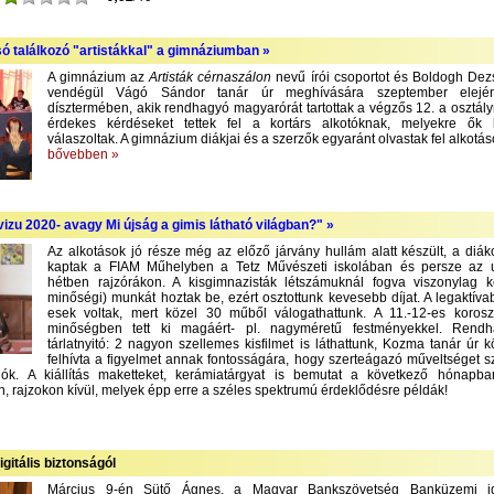
só találkozó "artistákkal" a gimnáziumban »
A gimnázium az
Artisták cérnaszálon
nevű írói csoportot és Boldogh Dezső
vendégül Vágó Sándor tanár úr meghívására szeptember elejé
dísztermében, akik rendhagyó magyarórát tartottak a végzős 12. a osztály
érdekes kérdéseket tettek fel a kortárs alkotóknak, melyekre ők
válaszoltak. A gimnázium diákjai és a szerzők egyaránt olvastak fel alkotás
bővebben »
izu 2020- avagy Mi újság a gimis látható világban?" »
Az alkotások jó része még az előző járvány hullám alatt készült, a diák
kaptak a FIAM Műhelyben a Tetz Művészeti iskolában és persze az 
hétben rajzórákon. A kisgimnazisták létszámuknál fogva viszonylag 
minőségi) munkát hoztak be, ezért osztottunk kevesebb díjat. A legaktíva
esek voltak, mert közel 30 műből válogathattunk. A 11.-12-es korosz
minőségben tett ki magáért- pl. nagyméretű festményekkel. Rend
tárlatnyitó: 2 nagyon szellemes kisfilmet is láthattunk, Kozma tanár úr 
felhívta a figyelmet annak fontosságára, hogy szerteágazó műveltséget 
lók. A kiállítás maketteket, kerámiatárgyat is bemutat a következő hónapba
, rajzokon kívül, melyek épp erre a széles spektrumú érdeklődésre példák!
igitális biztonságól
Március 9-én Sütő Ágnes, a Magyar Bankszövetség Banküzemi ig