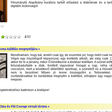
Pénziránytű Alapítvány kurátora tartott előadást a diákoknak és a tan
digitális biztonságól.
3:51
1
/33
nna kiállítás megnyitójára »
Mondhatnám, hogy kár, amiért csak így, de eszembe jut, hogy miért csak m
Végre egy összefogott képsorozat, egy érettebb alkotó, aki még csak 1
akkor tör ki a járvány, mikor Ő következne a klubban kiállítani. A szünet előt
felszabadultabb a diák, fordított vigyorával hívogat a nap, néha r
csocsózni, mert a következő délelőttön sportnap, a szünetről és a Húsvét
nem is beszélve! Milyen jó lenne összegyűlni a Tetzesekkel, f
osztálytársakkal és barátokkal megnyitni a kiállítást, sóhajtani egy nagyo
megvan.
egtekintéséhez kattintson a kisképre!
liza és Pál Csenge virtuál tárlata »