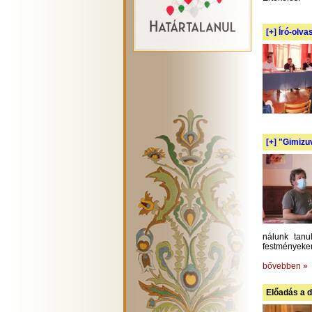
[+]
Író-olva
[+]
"Gimizuv
nálunk tanu
festményeken
bővebben »
Előadás a d