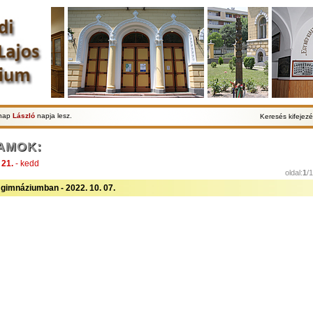
lnap
László
napja lesz.
Keresés kifejezé
AMOK:
 21.
- kedd
oldal:
1
/
gimnáziumban - 2022. 10. 07.