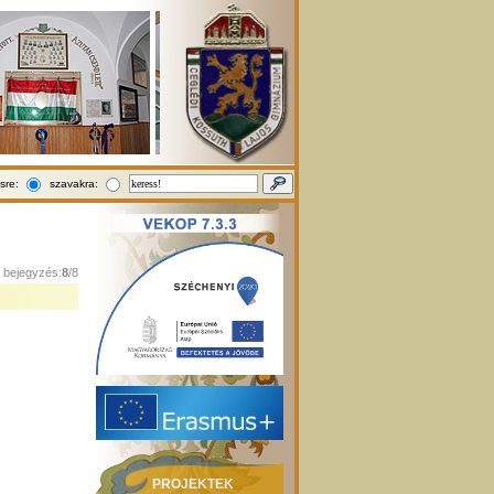
sre:
szavakra:
1 bejegyzés:
8
/8
PROJEKTEK