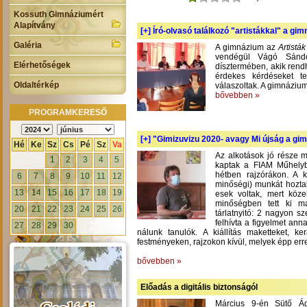
Kossuth Gimnáziumért
Alapítvány
[+]
Író-olvasó találkozó "artistákkal" a gi
Galéria
A gimnázium az
Artistá
vendégül Vágó Sándo
Elérhetőségek
dísztermében, akik rend
érdekes kérdéseket te
Oldaltérkép
válaszoltak. A gimnázium
bővebben »
PROGRAMKERESŐ
[+]
"Gimizuvizu 2020- avagy Mi újság a gimi
Hé
Ke
Sz
Cs
Pé
Sz
Va
Az alkotások jó része m
1
2
3
4
5
kaptak a FIAM Műhelyb
hétben rajzórákon. A 
6
7
8
9
10
11
12
minőségi) munkát hoztak
13
14
15
16
17
18
19
esek voltak, mert köze
minőségben tett ki m
20
21
22
23
24
25
26
tárlatnyitó: 2 nagyon s
felhívta a figyelmet an
27
28
29
30
nálunk tanulók. A kiállítás maketteket, 
festményeken, rajzokon kívül, melyek épp err
bővebben »
Előadás a digitális biztonságól
Március 9-én Sütő Á