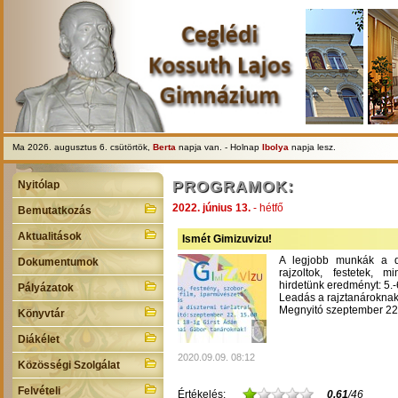
Ma 2026. augusztus 6. csütörtök,
Berta
napja van. - Holnap
Ibolya
napja lesz.
PROGRAMOK:
Nyitólap
2022. június 13.
- hétfő
Bemutatkozás
Aktualitások
Ismét Gimizuvizu!
A legjobb munkák a dís
Dokumentumok
rajzoltok, festetek, m
hirdetünk eredményt: 5.-6
Pályázatok
Leadás a rajztanároknak
Megnyitó szeptember 22-
Könyvtár
Diákélet
2020.09.09. 08:12
Közösségi Szolgálat
Felvételi
Értékelés:
0,61
/46