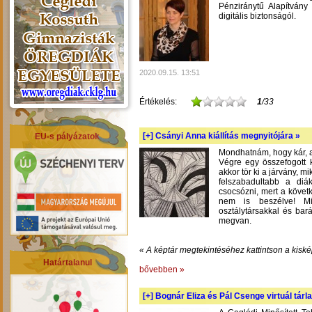
Pénziránytű Alapítvány 
digitális biztonságól.
2020.09.15. 13:51
Értékelés:
1
/33
[+]
Csányi Anna kiállítás megnyitójára »
EU-s pályázatok
Mondhatnám, hogy kár, am
Végre egy összefogott k
akkor tör ki a járvány, m
felszabadultabb a diá
csocsózni, mert a követ
nem is beszélve! Mil
osztálytársakkal és bará
megvan.
« A képtár megtekintéséhez kattintson a kiské
Határtalanul
bővebben »
[+]
Bognár Eliza és Pál Csenge virtuál tárla