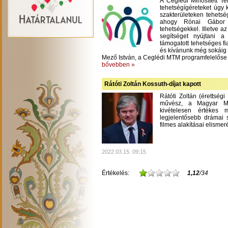
A Ceglédi Minősített T
tehetségígéreteket úgy 
szakterületeken tehetsé
ahogy Rónai Gábor m
tehetségekkel. Illetve a
segítséget nyújtani 
támogatott tehetséges fi
és kívánunk még sokáig
Mező István, a Ceglédi MTM programfelelőse
bővebben »
Rátóti Zoltán Kossuth-díjat kapott
Rátóti Zoltán (érettség
művész, a Magyar Mű
kivételesen értékes
legjelentősebb drámai s
filmes alakításai elisme
2022.03.15. 09:15
Értékelés:
1,12
/34