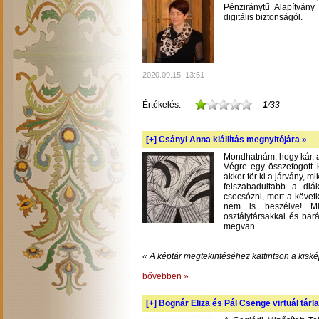
Pénziránytű Alapítvány 
digitális biztonságól.
2020.09.15. 13:51
Értékelés:
1
/33
[+]
Csányi Anna kiállítás megnyitójára »
Mondhatnám, hogy kár, am
Végre egy összefogott k
akkor tör ki a járvány, m
felszabadultabb a diá
csocsózni, mert a követ
nem is beszélve! Mil
osztálytársakkal és bará
megvan.
« A képtár megtekintéséhez kattintson a kiské
bővebben »
[+]
Bognár Eliza és Pál Csenge virtuál tárla