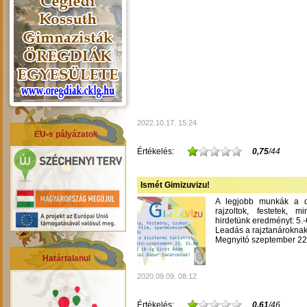
2022.10.17. 15:24
EU-s pályázatok
Értékelés:
0,75
/44
Ismét Gimizuvizu!
A legjobb munkák a dís
rajzoltok, festetek, m
hirdetünk eredményt: 5.-6
Leadás a rajztanároknak
Megnyitó szeptember 22-
Határtalanul
2020.09.09. 08:12
Értékelés:
0,61
/46