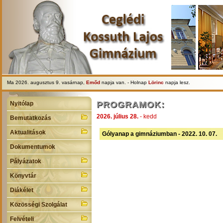
Ma 2026. augusztus 9. vasárnap,
Emőd
napja van. - Holnap
Lörinc
napja lesz.
PROGRAMOK:
Nyitólap
2026. július 28.
- kedd
Bemutatkozás
Aktualitások
Gólyanap a gimnáziumban - 2022. 10. 07.
Dokumentumok
Pályázatok
Könyvtár
Diákélet
Közösségi Szolgálat
Felvételi