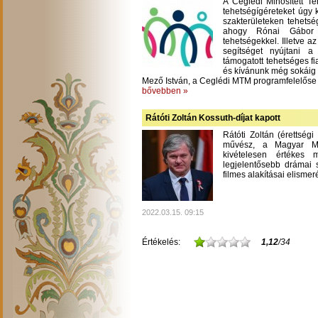
A Ceglédi Minősített T
tehetségígéreteket úgy 
szakterületeken tehetsé
ahogy Rónai Gábor m
tehetségekkel. Illetve a
segítséget nyújtani 
támogatott tehetséges fi
és kívánunk még sokáig
Mező István, a Ceglédi MTM programfelelőse
bővebben »
Rátóti Zoltán Kossuth-díjat kapott
Rátóti Zoltán (érettség
művész, a Magyar Mű
kivételesen értékes
legjelentősebb drámai s
filmes alakításai elisme
2022.03.15. 09:15
Értékelés:
1,12
/34