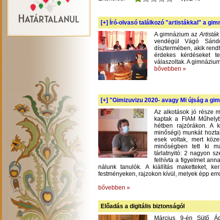
[+]
Író-olvasó találkozó "artistákkal" a gi
A gimnázium az
Artistá
vendégül Vágó Sándo
dísztermében, akik rend
érdekes kérdéseket te
válaszoltak. A gimnázium
bővebben »
[+]
"Gimizuvizu 2020- avagy Mi újság a gimi
Az alkotások jó része m
kaptak a FIAM Műhelyb
hétben rajzórákon. A 
minőségi) munkát hoztak
esek voltak, mert köze
minőségben tett ki m
tárlatnyitó: 2 nagyon s
felhívta a figyelmet an
nálunk tanulók. A kiállítás maketteket, 
festményeken, rajzokon kívül, melyek épp err
bővebben »
Előadás a digitális biztonságól
Március 9-én Sütő Á