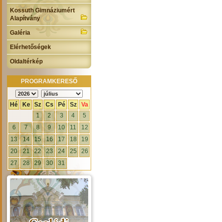
Kossuth Gimnáziumért
Alapítvány
Galéria
Elérhetőségek
Oldaltérkép
PROGRAMKERESŐ
Hé
Ke
Sz
Cs
Pé
Sz
Va
1
2
3
4
5
6
7
8
9
10
11
12
13
14
15
16
17
18
19
20
21
22
23
24
25
26
27
28
29
30
31