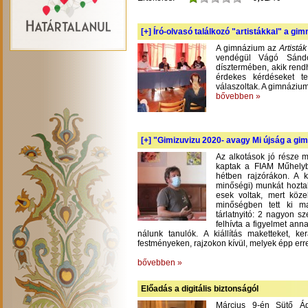
[+]
Író-olvasó találkozó "artistákkal" a gi
A gimnázium az
Artistá
vendégül Vágó Sándo
dísztermében, akik rend
érdekes kérdéseket te
válaszoltak. A gimnázium
bővebben »
[+]
"Gimizuvizu 2020- avagy Mi újság a gimi
Az alkotások jó része m
kaptak a FIAM Műhelyb
hétben rajzórákon. A 
minőségi) munkát hoztak
esek voltak, mert köze
minőségben tett ki m
tárlatnyitó: 2 nagyon s
felhívta a figyelmet an
nálunk tanulók. A kiállítás maketteket, 
festményeken, rajzokon kívül, melyek épp err
bővebben »
Előadás a digitális biztonságól
Március 9-én Sütő Á