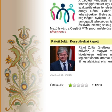
A Ceglédi Minősített T
tehetségígéreteket úgy 
szakterületeken tehetsé
ahogy Rónai Gábor m
tehetségekkel. Illetve a
segítséget nyújtani 
támogatott tehetséges fi
és kívánunk még sokáig
Mező István, a Ceglédi MTM programfelelőse
bővebben »
Rátóti Zoltán Kossuth-díjat kapott
Rátóti Zoltán (érettség
művész, a Magyar Mű
kivételesen értékes
legjelentősebb drámai s
filmes alakításai elisme
2022.03.15. 09:15
Értékelés:
1,12
/34