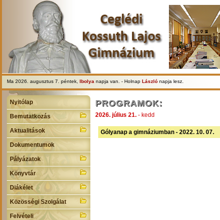
Ma 2026. augusztus 7. péntek,
Ibolya
napja van. - Holnap
László
napja lesz.
PROGRAMOK:
Nyitólap
2026. július 21.
- kedd
Bemutatkozás
Aktualitások
Gólyanap a gimnáziumban - 2022. 10. 07.
Dokumentumok
Pályázatok
Könyvtár
Diákélet
Közösségi Szolgálat
Felvételi