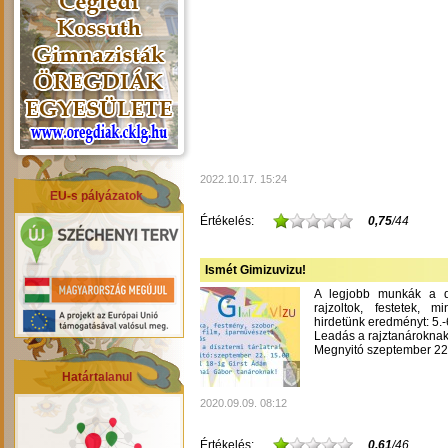
2022.10.17. 15:24
EU-s pályázatok
Értékelés:
0,75
/44
Ismét Gimizuvizu!
A legjobb munkák a dís
rajzoltok, festetek, m
hirdetünk eredményt: 5.-6
Leadás a rajztanároknak
Megnyitó szeptember 22-
Határtalanul
2020.09.09. 08:12
Értékelés:
0,61
/46