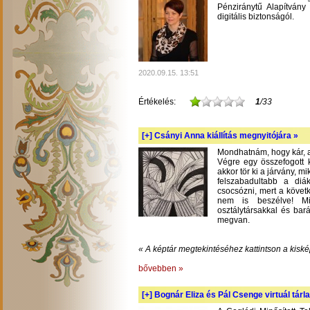
Pénziránytű Alapítvány 
digitális biztonságól.
2020.09.15. 13:51
Értékelés:
1
/33
[+]
Csányi Anna kiállítás megnyitójára »
Mondhatnám, hogy kár, am
Végre egy összefogott k
akkor tör ki a járvány, m
felszabadultabb a diá
csocsózni, mert a követ
nem is beszélve! Mil
osztálytársakkal és bará
megvan.
« A képtár megtekintéséhez kattintson a kiské
bővebben »
[+]
Bognár Eliza és Pál Csenge virtuál tárla