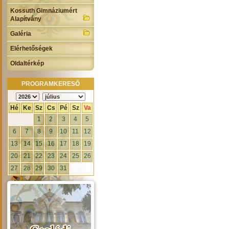
Kossuth Gimnáziumért
Alapítvány
Galéria
Elérhetőségek
Oldaltérkép
PROGRAMKERESŐ
Hé
Ke
Sz
Cs
Pé
Sz
Va
1
2
3
4
5
6
7
8
9
10
11
12
13
14
15
16
17
18
19
20
21
22
23
24
25
26
27
28
29
30
31