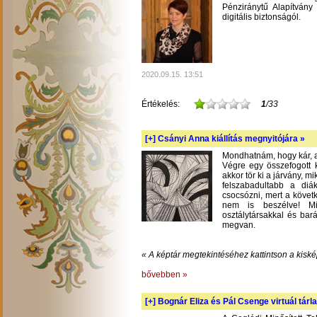
Pénziránytű Alapítvány 
digitális biztonságól.
2020.09.15. 13:51
Értékelés:
1
/33
[+]
Csányi Anna kiállítás megnyitójára »
Mondhatnám, hogy kár, am
Végre egy összefogott k
akkor tör ki a járvány, m
felszabadultabb a diá
csocsózni, mert a követ
nem is beszélve! Mil
osztálytársakkal és bará
megvan.
« A képtár megtekintéséhez kattintson a kiské
bővebben »
[+]
Bognár Eliza és Pál Csenge virtuál tárla