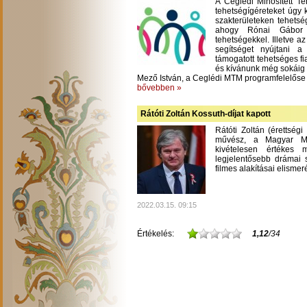
A Ceglédi Minősített T
tehetségígéreteket úgy 
szakterületeken tehetsé
ahogy Rónai Gábor m
tehetségekkel. Illetve a
segítséget nyújtani 
támogatott tehetséges fi
és kívánunk még sokáig
Mező István, a Ceglédi MTM programfelelőse
bővebben »
Rátóti Zoltán Kossuth-díjat kapott
Rátóti Zoltán (érettség
művész, a Magyar Mű
kivételesen értékes
legjelentősebb drámai s
filmes alakításai elisme
2022.03.15. 09:15
Értékelés:
1,12
/34