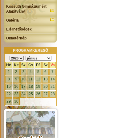
Kossuth Gimnáziumért
Alapítvány
Galéria
Elérhetőségek
Oldaltérkép
PROGRAMKERESŐ
Hé
Ke
Sz
Cs
Pé
Sz
Va
1
2
3
4
5
6
7
8
9
10
11
12
13
14
15
16
17
18
19
20
21
22
23
24
25
26
27
28
29
30