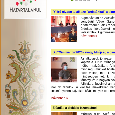
[+]
Író-olvasó találkozó "artistákkal" a gi
A gimnázium az
Artistá
vendégül Vágó Sándo
dísztermében, akik rend
érdekes kérdéseket te
válaszoltak. A gimnázium
bővebben »
[+]
"Gimizuvizu 2020- avagy Mi újság a gimi
Az alkotások jó része m
kaptak a FIAM Műhelyb
hétben rajzórákon. A 
minőségi) munkát hoztak
esek voltak, mert köze
minőségben tett ki m
tárlatnyitó: 2 nagyon s
felhívta a figyelmet an
nálunk tanulók. A kiállítás maketteket, 
festményeken, rajzokon kívül, melyek épp err
bővebben »
Előadás a digitális biztonságól
Március 9-én Sütő Á