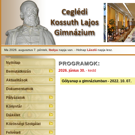
Ma 2026. augusztus 7. péntek,
Ibolya
napja van. - Holnap
László
napja lesz.
PROGRAMOK:
Nyitólap
2026. június 30.
- kedd
Bemutatkozás
Aktualitások
Gólyanap a gimnáziumban - 2022. 10. 07.
Dokumentumok
Pályázatok
Könyvtár
Diákélet
Közösségi Szolgálat
Felvételi