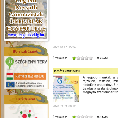
2022.10.17. 15:24
EU-s pályázatok
Értékelés:
0,75
/44
Ismét Gimizuvizu!
A legjobb munkák a dís
rajzoltok, festetek, m
hirdetünk eredményt: 5.-6
Leadás a rajztanároknak
Megnyitó szeptember 22-
Határtalanul
2020.09.09. 08:12
Értékelés:
0,61
/46