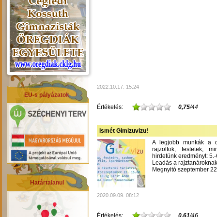
2022.10.17. 15:24
EU-s pályázatok
Értékelés:
0,75
/44
Ismét Gimizuvizu!
A legjobb munkák a dís
rajzoltok, festetek, m
hirdetünk eredményt: 5.-6
Leadás a rajztanároknak
Megnyitó szeptember 22-
Határtalanul
2020.09.09. 08:12
Értékelés:
0,61
/46