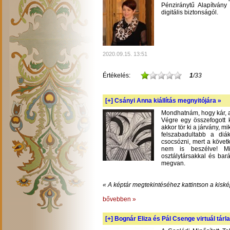
Pénziránytű Alapítvány 
digitális biztonságól.
2020.09.15. 13:51
Értékelés:
1
/33
[+]
Csányi Anna kiállítás megnyitójára »
Mondhatnám, hogy kár, am
Végre egy összefogott k
akkor tör ki a járvány, m
felszabadultabb a diá
csocsózni, mert a követ
nem is beszélve! Mil
osztálytársakkal és bará
megvan.
« A képtár megtekintéséhez kattintson a kiské
bővebben »
[+]
Bognár Eliza és Pál Csenge virtuál tárla