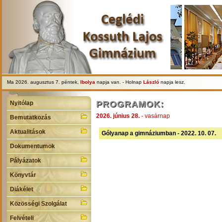
Ma 2026. augusztus 7. péntek,
Ibolya
napja van. - Holnap
László
napja lesz.
PROGRAMOK:
Nyitólap
2026. június 28.
- vasárnap
Bemutatkozás
Aktualitások
Gólyanap a gimnáziumban - 2022. 10. 07.
Dokumentumok
Pályázatok
Könyvtár
Diákélet
Közösségi Szolgálat
Felvételi