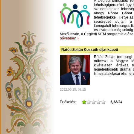
A Ceglédi Minősített T
tehetségígéreteket úgy 
szakterületeken tehetsé
ahogy Rónai Gábor m
tehetségekkel. Illetve a
segítséget nyújtani 
támogatott tehetséges fi
és kívánunk még sokáig
Mező István, a Ceglédi MTM programfelelőse
bővebben »
Rátóti Zoltán Kossuth-díjat kapott
Rátóti Zoltán (érettség
művész, a Magyar Mű
kivételesen értékes
legjelentősebb drámai s
filmes alakításai elisme
2022.03.15. 09:15
Értékelés:
1,12
/34