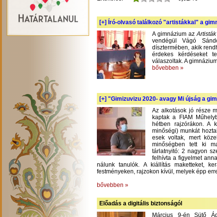
[+]
Író-olvasó találkozó "artistákkal" a gi
A gimnázium az
Artistá
vendégül Vágó Sándo
dísztermében, akik rend
érdekes kérdéseket te
válaszoltak. A gimnázium
bővebben »
[+]
"Gimizuvizu 2020- avagy Mi újság a gimi
Az alkotások jó része m
kaptak a FIAM Műhelyb
hétben rajzórákon. A 
minőségi) munkát hoztak
esek voltak, mert köze
minőségben tett ki m
tárlatnyitó: 2 nagyon s
felhívta a figyelmet an
nálunk tanulók. A kiállítás maketteket, 
festményeken, rajzokon kívül, melyek épp err
bővebben »
Előadás a digitális biztonságól
Március 9-én Sütő Á