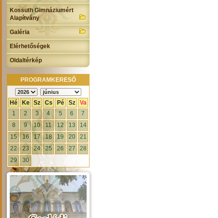
Kossuth Gimnáziumért
Alapítvány
Galéria
Elérhetőségek
Oldaltérkép
PROGRAMKERESŐ
Hé
Ke
Sz
Cs
Pé
Sz
Va
1
2
3
4
5
6
7
8
9
10
11
12
13
14
15
16
17
18
19
20
21
22
23
24
25
26
27
28
29
30