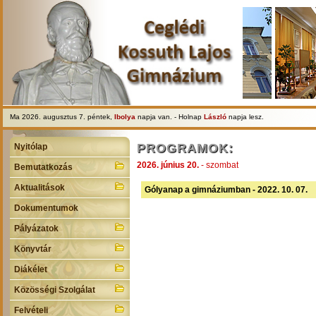
Ma 2026. augusztus 7. péntek,
Ibolya
napja van. - Holnap
László
napja lesz.
PROGRAMOK:
Nyitólap
2026. június 20.
- szombat
Bemutatkozás
Aktualitások
Gólyanap a gimnáziumban - 2022. 10. 07.
Dokumentumok
Pályázatok
Könyvtár
Diákélet
Közösségi Szolgálat
Felvételi