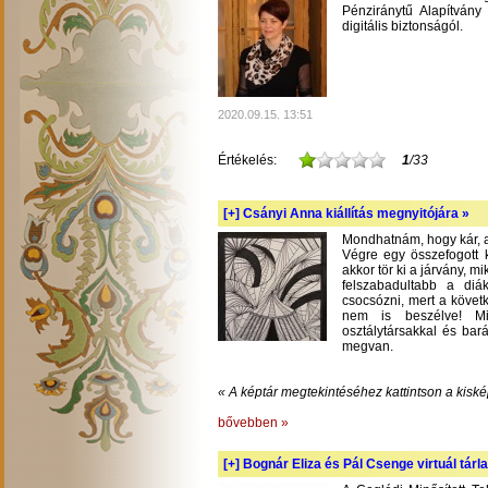
Pénziránytű Alapítvány 
digitális biztonságól.
2020.09.15. 13:51
Értékelés:
1
/33
[+]
Csányi Anna kiállítás megnyitójára »
Mondhatnám, hogy kár, am
Végre egy összefogott k
akkor tör ki a járvány, m
felszabadultabb a diá
csocsózni, mert a követ
nem is beszélve! Mil
osztálytársakkal és bará
megvan.
« A képtár megtekintéséhez kattintson a kiské
bővebben »
[+]
Bognár Eliza és Pál Csenge virtuál tárla