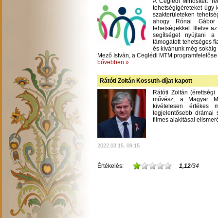
A Ceglédi Minősített T
tehetségígéreteket úgy 
szakterületeken tehetsé
ahogy Rónai Gábor m
tehetségekkel. Illetve a
segítséget nyújtani 
támogatott tehetséges fi
és kívánunk még sokáig
Mező István, a Ceglédi MTM programfelelőse
bővebben »
Rátóti Zoltán Kossuth-díjat kapott
Rátóti Zoltán (érettség
művész, a Magyar Mű
kivételesen értékes
legjelentősebb drámai s
filmes alakításai elisme
2022.03.15. 09:15
Értékelés:
1,12
/34