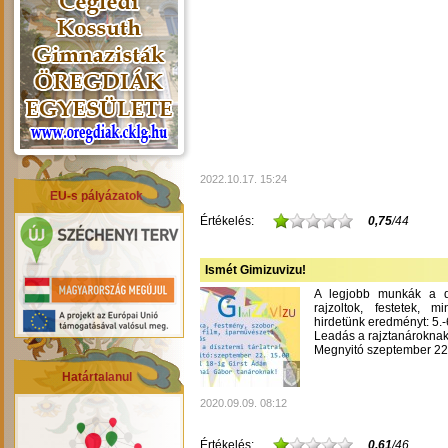
2022.10.17. 15:24
EU-s pályázatok
Értékelés:
0,75
/44
Ismét Gimizuvizu!
A legjobb munkák a dís
rajzoltok, festetek, m
hirdetünk eredményt: 5.-6
Leadás a rajztanároknak
Megnyitó szeptember 22-
Határtalanul
2020.09.09. 08:12
Értékelés:
0,61
/46