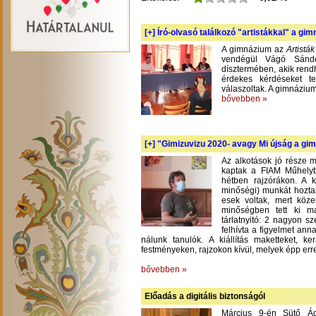
[+]
Író-olvasó találkozó "artistákkal" a gi
A gimnázium az
Artistá
vendégül Vágó Sándo
dísztermében, akik rend
érdekes kérdéseket te
válaszoltak. A gimnázium
bővebben »
[+]
"Gimizuvizu 2020- avagy Mi újság a gimi
Az alkotások jó része m
kaptak a FIAM Műhelyb
hétben rajzórákon. A 
minőségi) munkát hoztak
esek voltak, mert köze
minőségben tett ki m
tárlatnyitó: 2 nagyon s
felhívta a figyelmet an
nálunk tanulók. A kiállítás maketteket, 
festményeken, rajzokon kívül, melyek épp err
bővebben »
Előadás a digitális biztonságól
Március 9-én Sütő Á