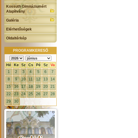
Kossuth Gimnáziumért
Alapítvány
Galéria
Elérhetőségek
Oldaltérkép
PROGRAMKERESŐ
Hé
Ke
Sz
Cs
Pé
Sz
Va
1
2
3
4
5
6
7
8
9
10
11
12
13
14
15
16
17
18
19
20
21
22
23
24
25
26
27
28
29
30