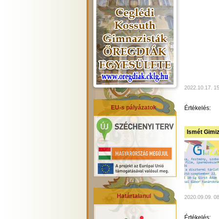
2022.10.17. 1
EU-s pályázatok
Értékelés:
Ismét Gimiz
Határtalanul
2020.09.09. 0
Értékelés: