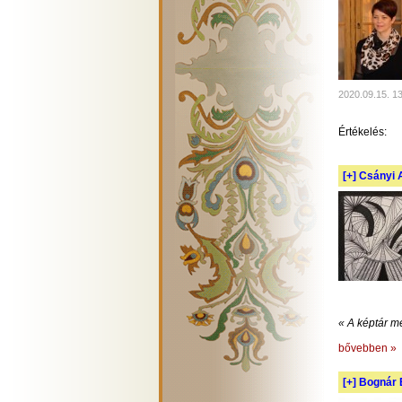
2020.09.15. 1
Értékelés:
[+]
Csányi A
« A képtár m
bővebben »
[+]
Bognár E