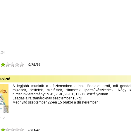
5:24
0,75
/44
uvizu!
A legjobb munkák a díszteremben adnak látleletet arról, mit gondolt
rajzoltok, festetek, mintáztok, filmeztek, iparművészkedtek! Négy k
hirdetünk eredményt: 5.-6., 7.-8., 9.-10., 11.-12. osztályokban.
Leadás a rajztanároknak szeptember 18-ig!
Megnyitó szeptember 22-én 15 órakor a díszteremben!
8:12
0,61
/46