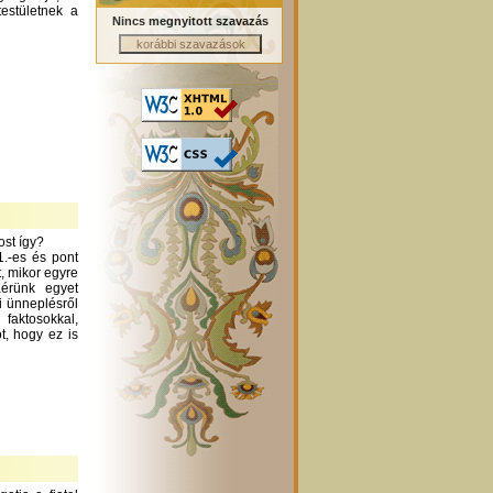
testületnek a
Nincs megnyitott szavazás
ost így?
1.-es és pont
t, mikor egyre
áérünk egyet
i ünneplésről
aktosokkal,
t, hogy ez is