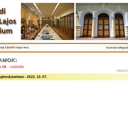
lnap
László
napja lesz.
Keresés kifejezé
AMOK:
s 19.
- csütörtök
oldal:
1
/
gimnáziumban - 2022. 10. 07.