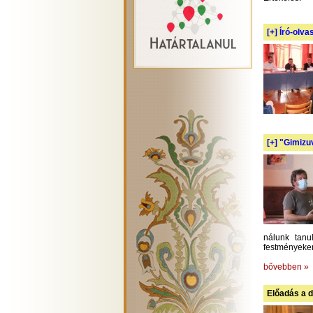
[+]
Író-olva
[+]
"Gimizuv
nálunk tanu
festményeken
bővebben »
Előadás a d