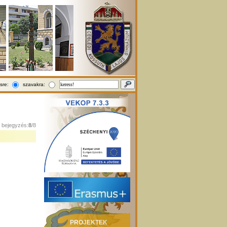
sre:
szavakra:
1 bejegyzés:
8
/8
PROJEKTEK