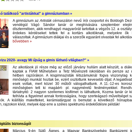
só találkozó "artistákkal" a gimnáziumban »
A gimnázium az
Artisták cérnaszálon
nevű írói csoportot és Boldogh Dezső
vendégül Vágó Sándor tanár úr meghívására szeptember elejé
dísztermében, akik rendhagyó magyarórát tartottak a végzős 12. a osztály
érdekes kérdéseket tettek fel a kortárs alkotóknak, melyekre ők
válaszoltak. A gimnázium diákjai és a szerzők egyaránt olvastak fel alkotás
bővebben »
izu 2020- avagy Mi újság a gimis látható világban?" »
Az alkotások jó része még az előző járvány hullám alatt készült, a diák
kaptak a FIAM Műhelyben a Tetz Művészeti iskolában és persze az 
hétben rajzórákon. A kisgimnazisták létszámuknál fogva viszonylag 
minőségi) munkát hoztak be, ezért osztottunk kevesebb díjat. A legaktíva
esek voltak, mert közel 30 műből válogathattunk. A 11.-12-es korosz
minőségben tett ki magáért- pl. nagyméretű festményekkel. Rend
tárlatnyitó: 2 nagyon szellemes kisfilmet is láthattunk, Kozma tanár úr 
felhívta a figyelmet annak fontosságára, hogy szerteágazó műveltséget 
lók. A kiállítás maketteket, kerámiatárgyat is bemutat a következő hónapba
, rajzokon kívül, melyek épp erre a széles spektrumú érdeklődésre példák!
igitális biztonságól
Március 9-én Sütő Ágnes, a Magyar Bankszövetség Banküzemi ig