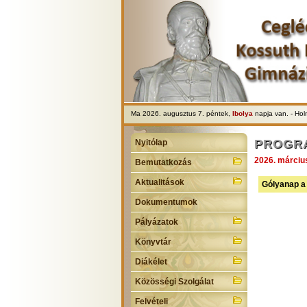
Ma 2026. augusztus 7. péntek,
Ibolya
napja van. - Ho
PROGR
Nyitólap
2026. márciu
Bemutatkozás
Aktualitások
Gólyanap a 
Dokumentumok
Pályázatok
Könyvtár
Diákélet
Közösségi Szolgálat
Felvételi