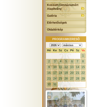
Kossuth Gimnáziumért
Alapítvány
Galéria
Elérhetőségek
Oldaltérkép
PROGRAMKERESŐ
Hé
Ke
Sz
Cs
Pé
Sz
Va
1
2
3
4
5
6
7
8
9
10
11
12
13
14
15
16
17
18
19
20
21
22
23
24
25
26
27
28
29
30
31