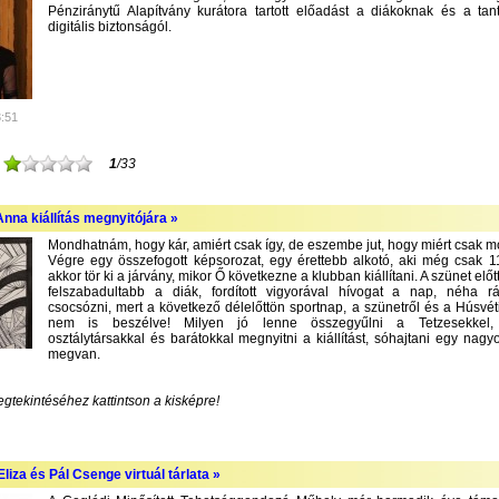
Pénziránytű Alapítvány kurátora tartott előadást a diákoknak és a tan
digitális biztonságól.
3:51
1
/33
nna kiállítás megnyitójára »
Mondhatnám, hogy kár, amiért csak így, de eszembe jut, hogy miért csak m
Végre egy összefogott képsorozat, egy érettebb alkotó, aki még csak 1
akkor tör ki a járvány, mikor Ő következne a klubban kiállítani. A szünet előt
felszabadultabb a diák, fordított vigyorával hívogat a nap, néha r
csocsózni, mert a következő délelőttön sportnap, a szünetről és a Húsvét
nem is beszélve! Milyen jó lenne összegyűlni a Tetzesekkel, f
osztálytársakkal és barátokkal megnyitni a kiállítást, sóhajtani egy nagyo
megvan.
egtekintéséhez kattintson a kisképre!
liza és Pál Csenge virtuál tárlata »