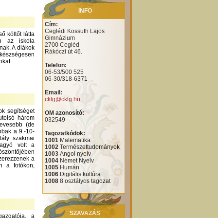
INFO
Cím:
Ceglédi Kossuth Lajos
 költőt látta
Gimnázium
n az iskola
2700 Cegléd
nak. A diákok
Rákóczi út 46.
 készségesen
okat.
Telefon:
06-53/500 525
06-30/318-6371
Email:
cklg@cklg.hu
ok segítséget
OM azonosító:
utolsó három
032549
kevesebb (de
bbak a 9.-10-
Tagozatkódok:
tály szakmai
1001
Matematika
hagyó volt a
1002
Természettudományok
köszöntőjében
1003
Angol nyelv
szerezzenek a
1004
Német Nyelv
n a fotókon,
1005
Humán
1006
Digitális kultúra
1008
8 osztályos tagozat
SZAVAZÁS
azgatója, a