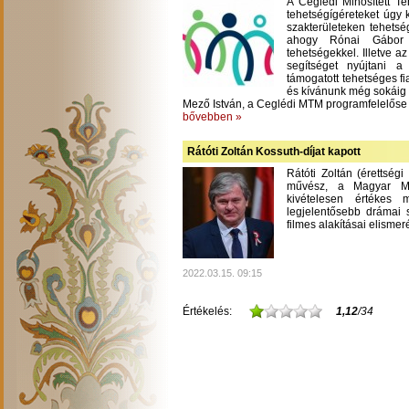
A Ceglédi Minősített T
tehetségígéreteket úgy 
szakterületeken tehetsé
ahogy Rónai Gábor m
tehetségekkel. Illetve a
segítséget nyújtani 
támogatott tehetséges fi
és kívánunk még sokáig
Mező István, a Ceglédi MTM programfelelőse
bővebben »
Rátóti Zoltán Kossuth-díjat kapott
Rátóti Zoltán (érettség
művész, a Magyar Mű
kivételesen értékes
legjelentősebb drámai s
filmes alakításai elisme
2022.03.15. 09:15
Értékelés:
1,12
/34