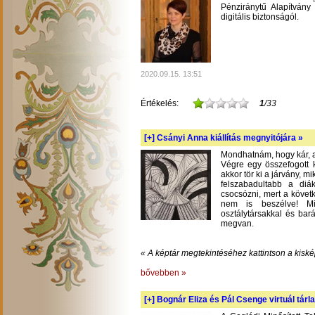
Pénziránytű Alapítvány 
digitális biztonságól.
2020.09.15. 13:51
Értékelés:
1
/33
[+]
Csányi Anna kiállítás megnyitójára »
Mondhatnám, hogy kár, am
Végre egy összefogott k
akkor tör ki a járvány, m
felszabadultabb a diá
csocsózni, mert a követ
nem is beszélve! Mil
osztálytársakkal és bará
megvan.
« A képtár megtekintéséhez kattintson a kiské
bővebben »
[+]
Bognár Eliza és Pál Csenge virtuál tárla