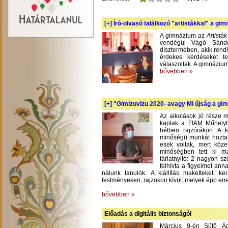
[+]
Író-olvasó találkozó "artistákkal" a gi
A gimnázium az
Artistá
vendégül Vágó Sándo
dísztermében, akik rend
érdekes kérdéseket te
válaszoltak. A gimnázium
bővebben »
[+]
"Gimizuvizu 2020- avagy Mi újság a gimi
Az alkotások jó része m
kaptak a FIAM Műhelyb
hétben rajzórákon. A 
minőségi) munkát hoztak
esek voltak, mert köze
minőségben tett ki m
tárlatnyitó: 2 nagyon s
felhívta a figyelmet an
nálunk tanulók. A kiállítás maketteket, 
festményeken, rajzokon kívül, melyek épp err
bővebben »
Előadás a digitális biztonságól
Március 9-én Sütő Á