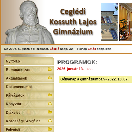
Ma 2026. augusztus 8. szombat,
László
napja van. - Holnap
Emőd
napja lesz.
PROGRAMOK:
Nyitólap
2026. január 13.
- kedd
Bemutatkozás
Aktualitások
Gólyanap a gimnáziumban - 2022. 10. 07.
Dokumentumok
Pályázatok
Könyvtár
Diákélet
Közösségi Szolgálat
Felvételi