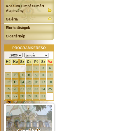
Kossuth Gimnáziumért
Alapítvány
Galéria
Elérhetőségek
Oldaltérkép
PROGRAMKERESŐ
Hé
Ke
Sz
Cs
Pé
Sz
Va
1
2
3
4
5
6
7
8
9
10
11
12
13
14
15
16
17
18
19
20
21
22
23
24
25
26
27
28
29
30
31