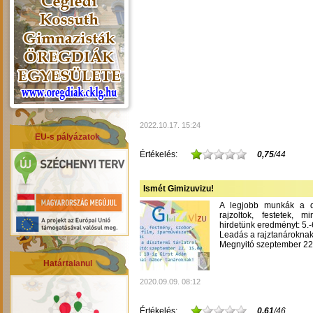
2022.10.17. 15:24
EU-s pályázatok
Értékelés:
0,75
/44
Ismét Gimizuvizu!
A legjobb munkák a dís
rajzoltok, festetek, m
hirdetünk eredményt: 5.-6
Leadás a rajztanároknak
Megnyitó szeptember 22-
Határtalanul
2020.09.09. 08:12
Értékelés:
0,61
/46