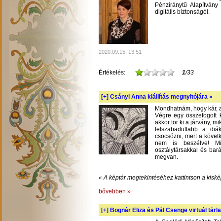
Pénziránytű Alapítvány 
digitális biztonságól.
2020.09.15. 13:51
Értékelés:
1
/33
[+]
Csányi Anna kiállítás megnyitójára »
Mondhatnám, hogy kár, am
Végre egy összefogott k
akkor tör ki a járvány, m
felszabadultabb a diá
csocsózni, mert a követ
nem is beszélve! Mil
osztálytársakkal és bará
megvan.
« A képtár megtekintéséhez kattintson a kiské
bővebben »
[+]
Bognár Eliza és Pál Csenge virtuál tárla