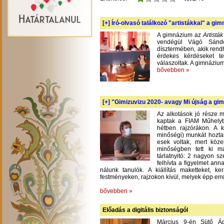
[+]
Író-olvasó találkozó "artistákkal" a gi
A gimnázium az
Artistá
vendégül Vágó Sándo
dísztermében, akik rend
érdekes kérdéseket te
válaszoltak. A gimnázium
bővebben »
[+]
"Gimizuvizu 2020- avagy Mi újság a gimi
Az alkotások jó része m
kaptak a FIAM Műhelyb
hétben rajzórákon. A 
minőségi) munkát hoztak
esek voltak, mert köze
minőségben tett ki m
tárlatnyitó: 2 nagyon s
felhívta a figyelmet an
nálunk tanulók. A kiállítás maketteket, 
festményeken, rajzokon kívül, melyek épp err
bővebben »
Előadás a digitális biztonságól
Március 9-én Sütő Á