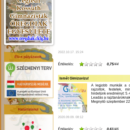
2022.10.17. 15:24
EU-s pályázatok
Értékelés:
0,75
/44
Ismét Gimizuvizu!
A legjobb munkák a dís
rajzoltok, festetek, m
hirdetünk eredményt: 5.-6
Leadás a rajztanároknak
Megnyitó szeptember 22-
Határtalanul
2020.09.09. 08:12
Értékelés:
0,61
/46