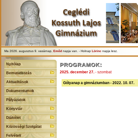
Ma 2026. augusztus 9. vasárnap,
Emőd
napja van. - Holnap
Lörinc
napja lesz.
PROGRAMOK:
Nyitólap
2025. december 27.
- szombat
Bemutatkozás
Aktualitások
Gólyanap a gimnáziumban - 2022. 10. 07.
Dokumentumok
Pályázatok
Könyvtár
Diákélet
Közösségi Szolgálat
Felvételi