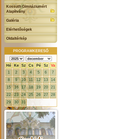
Kossuth Gimnáziumért
Alapítvány
Galéria
Elérhetőségek
Oldaltérkép
PROGRAMKERESŐ
Hé
Ke
Sz
Cs
Pé
Sz
Va
1
2
3
4
5
6
7
8
9
10
11
12
13
14
15
16
17
18
19
20
21
22
23
24
25
26
27
28
29
30
31