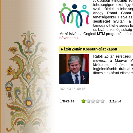
A Ceglédi Minősített T
tehetségígéreteket úgy 
szakterületeken tehetsé
ahogy Rónai Gábor m
tehetségekkel. Illetve a
segítséget nyújtani 
támogatott tehetséges fi
és kívánunk még sokáig
Mező István, a Ceglédi MTM programfelelőse
bővebben »
Rátóti Zoltán Kossuth-díjat kapott
Rátóti Zoltán (érettség
művész, a Magyar Mű
kivételesen értékes
legjelentősebb drámai s
filmes alakításai elisme
2022.03.15. 09:15
Értékelés:
1,12
/34