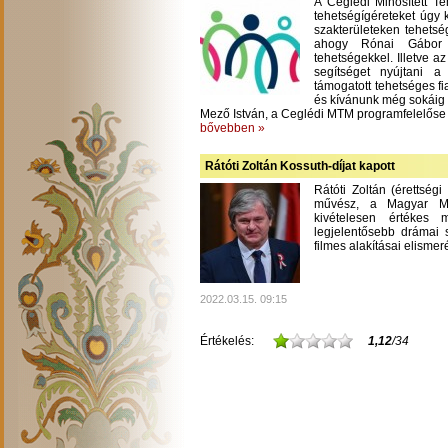
A Ceglédi Minősített T
tehetségígéreteket úgy 
szakterületeken tehetsé
ahogy Rónai Gábor m
tehetségekkel. Illetve a
segítséget nyújtani 
támogatott tehetséges fi
és kívánunk még sokáig
Mező István, a Ceglédi MTM programfelelőse
bővebben »
Rátóti Zoltán Kossuth-díjat kapott
Rátóti Zoltán (érettség
művész, a Magyar Mű
kivételesen értékes
legjelentősebb drámai s
filmes alakításai elisme
2022.03.15. 09:15
Értékelés:
1,12
/34