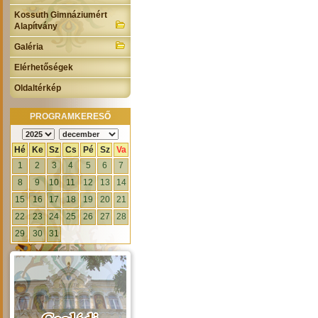
Kossuth Gimnáziumért
Alapítvány
Galéria
Elérhetőségek
Oldaltérkép
PROGRAMKERESŐ
Hé
Ke
Sz
Cs
Pé
Sz
Va
1
2
3
4
5
6
7
8
9
10
11
12
13
14
15
16
17
18
19
20
21
22
23
24
25
26
27
28
29
30
31