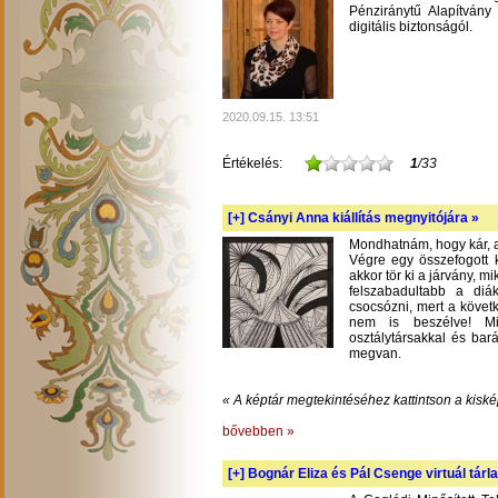
Pénziránytű Alapítvány 
digitális biztonságól.
2020.09.15. 13:51
Értékelés:
1
/33
[+]
Csányi Anna kiállítás megnyitójára »
Mondhatnám, hogy kár, am
Végre egy összefogott k
akkor tör ki a járvány, m
felszabadultabb a diá
csocsózni, mert a követ
nem is beszélve! Mil
osztálytársakkal és bará
megvan.
« A képtár megtekintéséhez kattintson a kiské
bővebben »
[+]
Bognár Eliza és Pál Csenge virtuál tárla