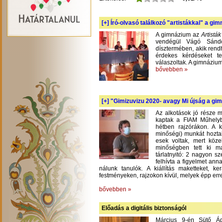
[+]
Író-olvasó találkozó "artistákkal" a gi
A gimnázium az
Artistá
vendégül Vágó Sándo
dísztermében, akik rend
érdekes kérdéseket te
válaszoltak. A gimnázium
bővebben »
[+]
"Gimizuvizu 2020- avagy Mi újság a gimi
Az alkotások jó része m
kaptak a FIAM Műhelyb
hétben rajzórákon. A 
minőségi) munkát hoztak
esek voltak, mert köze
minőségben tett ki m
tárlatnyitó: 2 nagyon s
felhívta a figyelmet an
nálunk tanulók. A kiállítás maketteket, 
festményeken, rajzokon kívül, melyek épp err
bővebben »
Előadás a digitális biztonságól
Március 9-én Sütő Á