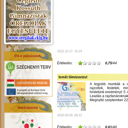
2022.10.17. 15:24
EU-s pályázatok
Értékelés:
0,75
/44
Ismét Gimizuvizu!
A legjobb munkák a dís
rajzoltok, festetek, m
hirdetünk eredményt: 5.-6
Leadás a rajztanároknak
Megnyitó szeptember 22-
Határtalanul
2020.09.09. 08:12
Értékelés:
0,61
/46