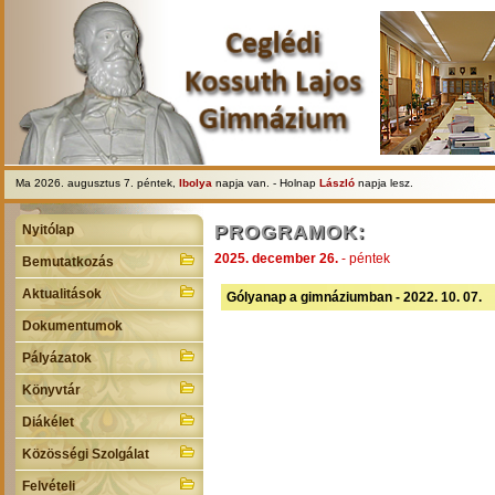
Ma 2026. augusztus 7. péntek,
Ibolya
napja van. - Holnap
László
napja lesz.
PROGRAMOK:
Nyitólap
2025. december 26.
- péntek
Bemutatkozás
Aktualitások
Gólyanap a gimnáziumban - 2022. 10. 07.
Dokumentumok
Pályázatok
Könyvtár
Diákélet
Közösségi Szolgálat
Felvételi