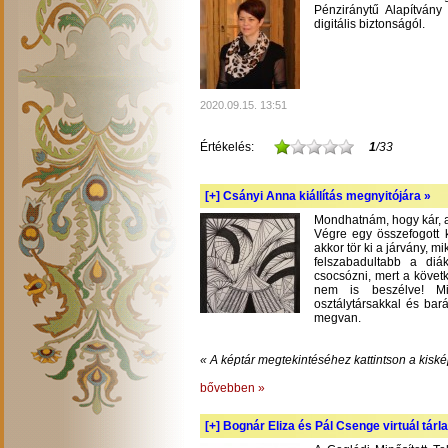
Pénziránytű Alapítvány 
digitális biztonságól.
2020.09.15. 13:51
Értékelés:
1
/33
[+]
Csányi Anna kiállítás megnyitójára »
Mondhatnám, hogy kár, am
Végre egy összefogott k
akkor tör ki a járvány, m
felszabadultabb a diá
csocsózni, mert a követ
nem is beszélve! Mil
osztálytársakkal és bará
megvan.
« A képtár megtekintéséhez kattintson a kiské
bővebben »
[+]
Bognár Eliza és Pál Csenge virtuál tárla