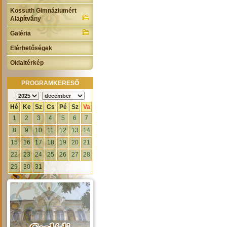
Kossuth Gimnáziumért
Alapítvány
Galéria
Elérhetőségek
Oldaltérkép
PROGRAMKERESŐ
Hé
Ke
Sz
Cs
Pé
Sz
Va
1
2
3
4
5
6
7
8
9
10
11
12
13
14
15
16
17
18
19
20
21
22
23
24
25
26
27
28
29
30
31