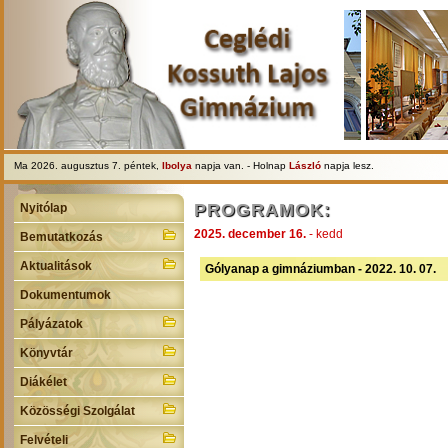
Ma 2026. augusztus 7. péntek,
Ibolya
napja van. - Holnap
László
napja lesz.
PROGRAMOK:
Nyitólap
2025. december 16.
- kedd
Bemutatkozás
Aktualitások
Gólyanap a gimnáziumban - 2022. 10. 07.
Dokumentumok
Pályázatok
Könyvtár
Diákélet
Közösségi Szolgálat
Felvételi