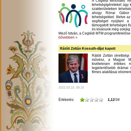
A Ceglédi Minősített T
tehetségígéreteket úgy 
szakterületeken tehetsé
ahogy Rónai Gábor m
tehetségekkel. Illetve a
segítséget nyújtani 
támogatott tehetséges fi
és kívánunk még sokáig
Mező István, a Ceglédi MTM programfelelőse
bővebben »
Rátóti Zoltán Kossuth-díjat kapott
Rátóti Zoltán (érettség
művész, a Magyar Mű
kivételesen értékes
legjelentősebb drámai s
filmes alakításai elisme
2022.03.15. 09:15
Értékelés:
1,12
/34