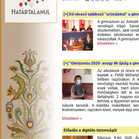
[+]
Író-olvasó találkozó "artistákkal" a gi
A gimnázium az
Artistá
vendégül Vágó Sándo
dísztermében, akik rend
érdekes kérdéseket te
válaszoltak. A gimnázium
bővebben »
[+]
"Gimizuvizu 2020- avagy Mi újság a gimi
Az alkotások jó része m
kaptak a FIAM Műhelyb
hétben rajzórákon. A 
minőségi) munkát hoztak
esek voltak, mert köze
minőségben tett ki m
tárlatnyitó: 2 nagyon s
felhívta a figyelmet an
nálunk tanulók. A kiállítás maketteket, 
festményeken, rajzokon kívül, melyek épp err
bővebben »
Előadás a digitális biztonságól
Március 9-én Sütő Á