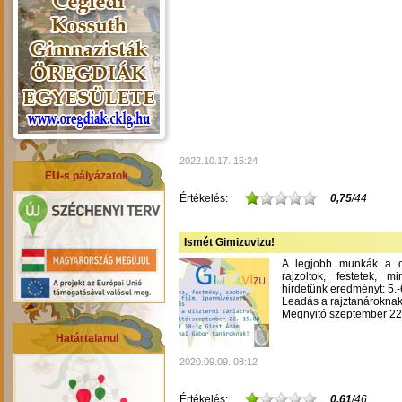
2022.10.17. 15:24
EU-s pályázatok
Értékelés:
0,75
/44
Ismét Gimizuvizu!
A legjobb munkák a dís
rajzoltok, festetek, m
hirdetünk eredményt: 5.-6
Leadás a rajztanároknak
Megnyitó szeptember 22-
Határtalanul
2020.09.09. 08:12
Értékelés:
0,61
/46