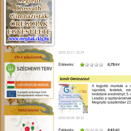
2022.10.17. 15:24
EU-s pályázatok
Értékelés:
0,75
/44
Ismét Gimizuvizu!
A legjobb munkák a dís
rajzoltok, festetek, m
hirdetünk eredményt: 5.-6
Leadás a rajztanároknak
Megnyitó szeptember 22-
Határtalanul
2020.09.09. 08:12
Értékelés:
0,61
/46