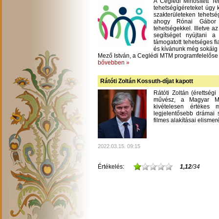
A Ceglédi Minősített T
tehetségígéreteket úgy 
szakterületeken tehetsé
ahogy Rónai Gábor m
tehetségekkel. Illetve a
segítséget nyújtani 
támogatott tehetséges fi
és kívánunk még sokáig
Mező István, a Ceglédi MTM programfelelőse
bővebben »
Rátóti Zoltán Kossuth-díjat kapott
Rátóti Zoltán (érettség
művész, a Magyar Mű
kivételesen értékes
legjelentősebb drámai s
filmes alakításai elisme
2022.03.15. 09:15
Értékelés:
1,12
/34