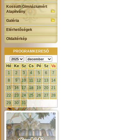
Kossuth Gimnáziumért
Alapítvány
Galéria
Elérhetőségek
Oldaltérkép
PROGRAMKERESŐ
Hé
Ke
Sz
Cs
Pé
Sz
Va
1
2
3
4
5
6
7
8
9
10
11
12
13
14
15
16
17
18
19
20
21
22
23
24
25
26
27
28
29
30
31