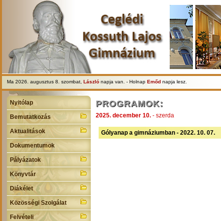
Ma 2026. augusztus 8. szombat,
László
napja van. - Holnap
Emőd
napja lesz.
PROGRAMOK:
Nyitólap
2025. december 10.
- szerda
Bemutatkozás
Aktualitások
Gólyanap a gimnáziumban - 2022. 10. 07.
Dokumentumok
Pályázatok
Könyvtár
Diákélet
Közösségi Szolgálat
Felvételi