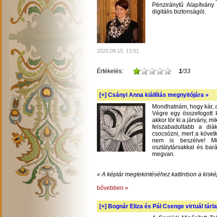
Pénziránytű Alapítvány 
digitális biztonságól.
2020.09.15. 13:51
Értékelés:
1
/33
[+]
Csányi Anna kiállítás megnyitójára »
Mondhatnám, hogy kár, am
Végre egy összefogott k
akkor tör ki a járvány, m
felszabadultabb a diá
csocsózni, mert a követ
nem is beszélve! Mil
osztálytársakkal és bará
megvan.
« A képtár megtekintéséhez kattintson a kiské
bővebben »
[+]
Bognár Eliza és Pál Csenge virtuál tárla