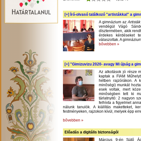
[+]
Író-olvasó találkozó "artistákkal" a gi
A gimnázium az
Artistá
vendégül Vágó Sándo
dísztermében, akik rend
érdekes kérdéseket te
válaszoltak. A gimnázium
bővebben »
[+]
"Gimizuvizu 2020- avagy Mi újság a gimi
Az alkotások jó része m
kaptak a FIAM Műhelyb
hétben rajzórákon. A 
minőségi) munkát hoztak
esek voltak, mert köze
minőségben tett ki m
tárlatnyitó: 2 nagyon s
felhívta a figyelmet an
nálunk tanulók. A kiállítás maketteket, 
festményeken, rajzokon kívül, melyek épp err
bővebben »
Előadás a digitális biztonságól
Március 9-én Sütő Á