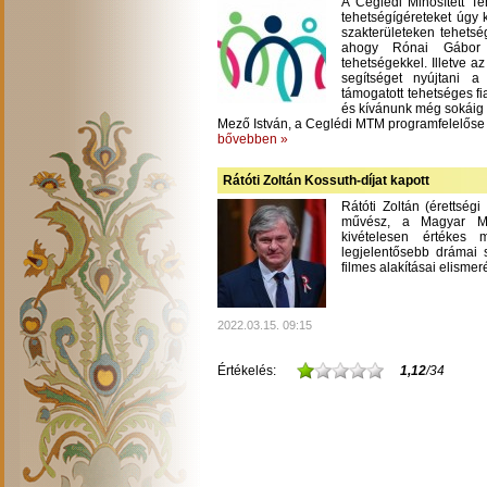
A Ceglédi Minősített T
tehetségígéreteket úgy 
szakterületeken tehetsé
ahogy Rónai Gábor m
tehetségekkel. Illetve a
segítséget nyújtani 
támogatott tehetséges fi
és kívánunk még sokáig
Mező István, a Ceglédi MTM programfelelőse
bővebben »
Rátóti Zoltán Kossuth-díjat kapott
Rátóti Zoltán (érettség
művész, a Magyar Mű
kivételesen értékes
legjelentősebb drámai s
filmes alakításai elisme
2022.03.15. 09:15
Értékelés:
1,12
/34