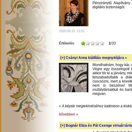
Pénziránytű Alapítvány 
digitális biztonságól.
2020.09.15. 13:51
Értékelés:
1
/33
[+]
Csányi Anna kiállítás megnyitójára »
Mondhatnám, hogy kár, am
Végre egy összefogott k
akkor tör ki a járvány, m
felszabadultabb a diá
csocsózni, mert a követ
nem is beszélve! Mil
osztálytársakkal és bará
megvan.
« A képtár megtekintéséhez kattintson a kiské
bővebben »
[+]
Bognár Eliza és Pál Csenge virtuál tárla