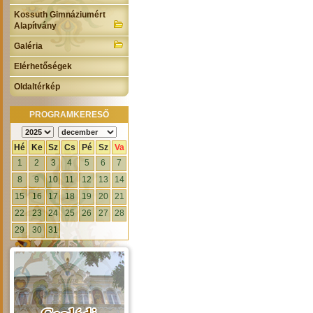
Kossuth Gimnáziumért
Alapítvány
Galéria
Elérhetőségek
Oldaltérkép
PROGRAMKERESŐ
Hé
Ke
Sz
Cs
Pé
Sz
Va
1
2
3
4
5
6
7
8
9
10
11
12
13
14
15
16
17
18
19
20
21
22
23
24
25
26
27
28
29
30
31