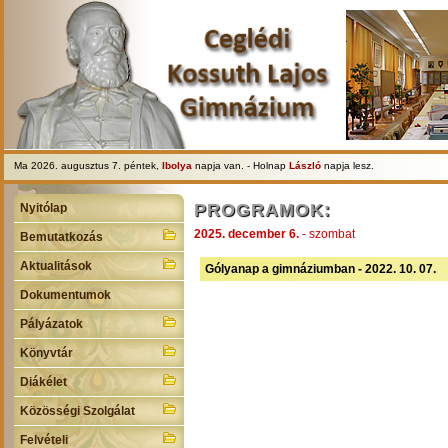
Ma 2026. augusztus 7. péntek,
Ibolya
napja van. - Holnap
László
napja lesz.
PROGRAMOK:
Nyitólap
2025. december 6.
- szombat
Bemutatkozás
Aktualitások
Gólyanap a gimnáziumban - 2022. 10. 07.
Dokumentumok
Pályázatok
Könyvtár
Diákélet
Közösségi Szolgálat
Felvételi