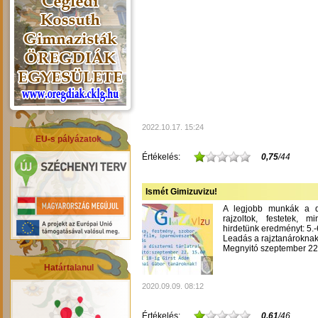
2022.10.17. 15:24
EU-s pályázatok
Értékelés:
0,75
/44
Ismét Gimizuvizu!
A legjobb munkák a dís
rajzoltok, festetek, m
hirdetünk eredményt: 5.-6
Leadás a rajztanároknak
Megnyitó szeptember 22-
Határtalanul
2020.09.09. 08:12
Értékelés:
0,61
/46