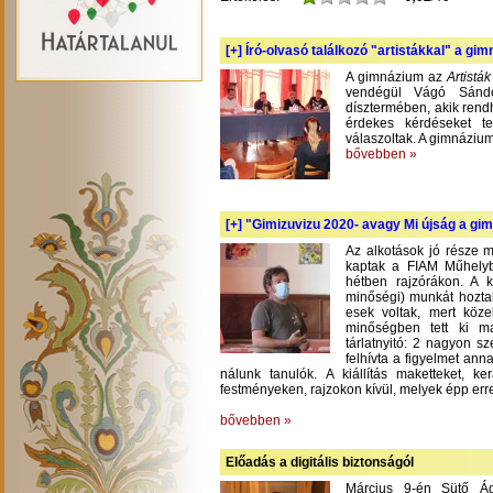
[+]
Író-olvasó találkozó "artistákkal" a gi
A gimnázium az
Artistá
vendégül Vágó Sándo
dísztermében, akik rend
érdekes kérdéseket te
válaszoltak. A gimnázium
bővebben »
[+]
"Gimizuvizu 2020- avagy Mi újság a gimi
Az alkotások jó része m
kaptak a FIAM Műhelyb
hétben rajzórákon. A 
minőségi) munkát hoztak
esek voltak, mert köze
minőségben tett ki m
tárlatnyitó: 2 nagyon s
felhívta a figyelmet an
nálunk tanulók. A kiállítás maketteket, 
festményeken, rajzokon kívül, melyek épp err
bővebben »
Előadás a digitális biztonságól
Március 9-én Sütő Á