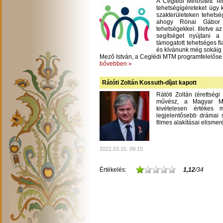
A Ceglédi Minősített T
tehetségígéreteket úgy 
szakterületeken tehetsé
ahogy Rónai Gábor m
tehetségekkel. Illetve a
segítséget nyújtani 
támogatott tehetséges fi
és kívánunk még sokáig
Mező István, a Ceglédi MTM programfelelőse
bővebben »
Rátóti Zoltán Kossuth-díjat kapott
Rátóti Zoltán (érettség
művész, a Magyar Mű
kivételesen értékes
legjelentősebb drámai s
filmes alakításai elisme
2022.03.15. 09:15
Értékelés:
1,12
/34