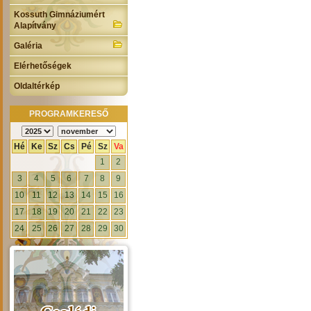
Kossuth Gimnáziumért
Alapítvány
Galéria
Elérhetőségek
Oldaltérkép
PROGRAMKERESŐ
Hé
Ke
Sz
Cs
Pé
Sz
Va
1
2
3
4
5
6
7
8
9
10
11
12
13
14
15
16
17
18
19
20
21
22
23
24
25
26
27
28
29
30