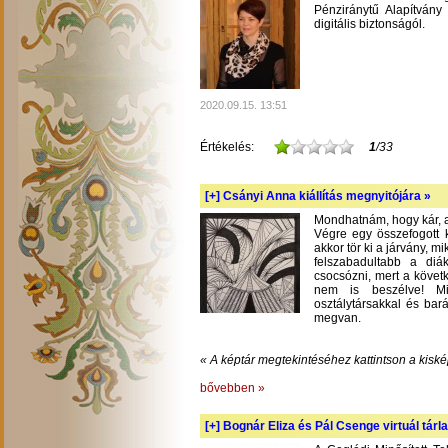
Pénziránytű Alapítvány 
digitális biztonságól.
2020.09.15. 13:51
Értékelés:
1
/33
[+]
Csányi Anna kiállítás megnyitójára »
Mondhatnám, hogy kár, am
Végre egy összefogott k
akkor tör ki a járvány, m
felszabadultabb a diá
csocsózni, mert a követ
nem is beszélve! Mil
osztálytársakkal és bará
megvan.
« A képtár megtekintéséhez kattintson a kiské
bővebben »
[+]
Bognár Eliza és Pál Csenge virtuál tárla