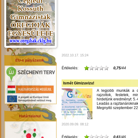
2022.10.17. 15:24
EU-s pályázatok
Értékelés:
0,75
/44
Ismét Gimizuvizu!
A legjobb munkák a dís
rajzoltok, festetek, m
hirdetünk eredményt: 5.-6
Leadás a rajztanároknak
Megnyitó szeptember 22-
Határtalanul
2020.09.09. 08:12
Értékelés:
0,61
/46