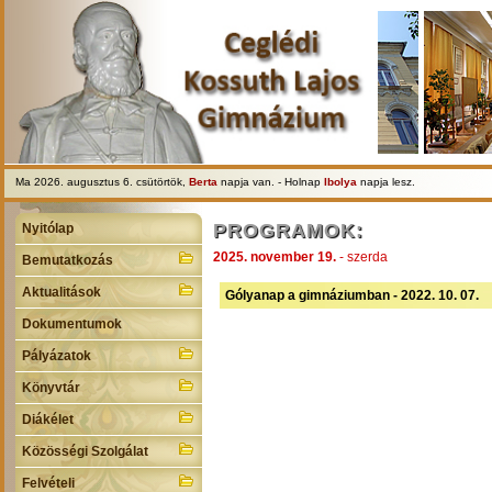
Ma 2026. augusztus 6. csütörtök,
Berta
napja van. - Holnap
Ibolya
napja lesz.
PROGRAMOK:
Nyitólap
2025. november 19.
- szerda
Bemutatkozás
Aktualitások
Gólyanap a gimnáziumban - 2022. 10. 07.
Dokumentumok
Pályázatok
Könyvtár
Diákélet
Közösségi Szolgálat
Felvételi