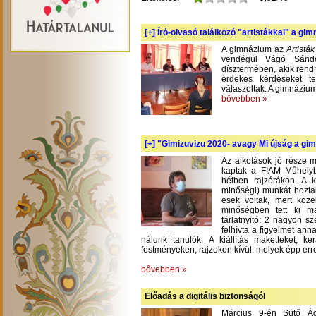
[+]
Író-olvasó találkozó "artistákkal" a gi
A gimnázium az
Artistá
vendégül Vágó Sándo
dísztermében, akik rend
érdekes kérdéseket te
válaszoltak. A gimnázium
bővebben »
[+]
"Gimizuvizu 2020- avagy Mi újság a gimi
Az alkotások jó része m
kaptak a FIAM Műhelyb
hétben rajzórákon. A 
minőségi) munkát hoztak
esek voltak, mert köze
minőségben tett ki m
tárlatnyitó: 2 nagyon s
felhívta a figyelmet an
nálunk tanulók. A kiállítás maketteket, 
festményeken, rajzokon kívül, melyek épp err
bővebben »
Előadás a digitális biztonságól
Március 9-én Sütő Á