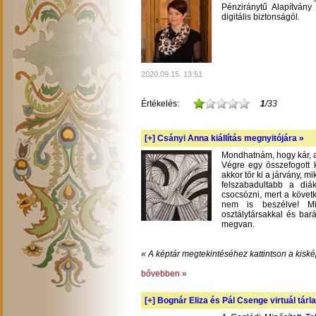
Pénziránytű Alapítvány 
digitális biztonságól.
2020.09.15. 13:51
Értékelés:
1
/33
[+]
Csányi Anna kiállítás megnyitójára »
Mondhatnám, hogy kár, am
Végre egy összefogott k
akkor tör ki a járvány, m
felszabadultabb a diá
csocsózni, mert a követ
nem is beszélve! Mil
osztálytársakkal és bará
megvan.
« A képtár megtekintéséhez kattintson a kiské
bővebben »
[+]
Bognár Eliza és Pál Csenge virtuál tárla