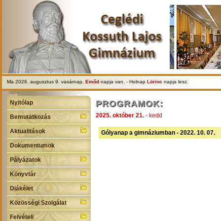
Ma 2026. augusztus 9. vasárnap,
Emőd
napja van. - Holnap
Lörinc
napja lesz.
PROGRAMOK:
Nyitólap
2025. október 21.
- kedd
Bemutatkozás
Aktualitások
Gólyanap a gimnáziumban - 2022. 10. 07.
Dokumentumok
Pályázatok
Könyvtár
Diákélet
Közösségi Szolgálat
Felvételi