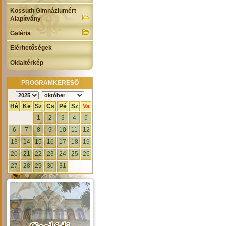
Kossuth Gimnáziumért
Alapítvány
Galéria
Elérhetőségek
Oldaltérkép
PROGRAMKERESŐ
Hé
Ke
Sz
Cs
Pé
Sz
Va
1
2
3
4
5
6
7
8
9
10
11
12
13
14
15
16
17
18
19
20
21
22
23
24
25
26
27
28
29
30
31