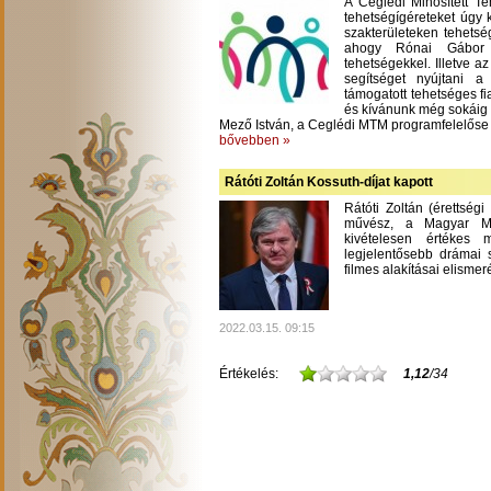
A Ceglédi Minősített T
tehetségígéreteket úgy 
szakterületeken tehetsé
ahogy Rónai Gábor m
tehetségekkel. Illetve a
segítséget nyújtani 
támogatott tehetséges fi
és kívánunk még sokáig
Mező István, a Ceglédi MTM programfelelőse
bővebben »
Rátóti Zoltán Kossuth-díjat kapott
Rátóti Zoltán (érettség
művész, a Magyar Mű
kivételesen értékes
legjelentősebb drámai s
filmes alakításai elisme
2022.03.15. 09:15
Értékelés:
1,12
/34