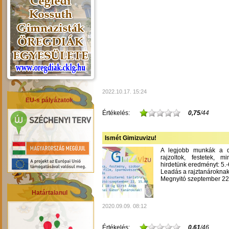
2022.10.17. 15:24
EU-s pályázatok
Értékelés:
0,75
/44
Ismét Gimizuvizu!
A legjobb munkák a dís
rajzoltok, festetek, m
hirdetünk eredményt: 5.-6
Leadás a rajztanároknak
Megnyitó szeptember 22-
Határtalanul
2020.09.09. 08:12
Értékelés:
0,61
/46