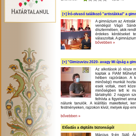
[+]
Író-olvasó találkozó "artistákkal" a gi
A gimnázium az
Artistá
vendégül Vágó Sándo
dísztermében, akik rend
érdekes kérdéseket te
válaszoltak. A gimnázium
bővebben »
[+]
"Gimizuvizu 2020- avagy Mi újság a gimi
Az alkotások jó része m
kaptak a FIAM Műhelyb
hétben rajzórákon. A 
minőségi) munkát hoztak
esek voltak, mert köze
minőségben tett ki m
tárlatnyitó: 2 nagyon s
felhívta a figyelmet an
nálunk tanulók. A kiállítás maketteket, 
festményeken, rajzokon kívül, melyek épp err
bővebben »
Előadás a digitális biztonságól
Március 9-én Sütő Á