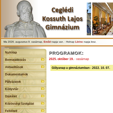
Ma 2026. augusztus 9. vasárnap,
Emőd
napja van. - Holnap
Lörinc
napja lesz.
PROGRAMOK:
Nyitólap
2025. október 19.
- vasárnap
Bemutatkozás
Aktualitások
Gólyanap a gimnáziumban - 2022. 10. 07.
Dokumentumok
Pályázatok
Könyvtár
Diákélet
Közösségi Szolgálat
Felvételi