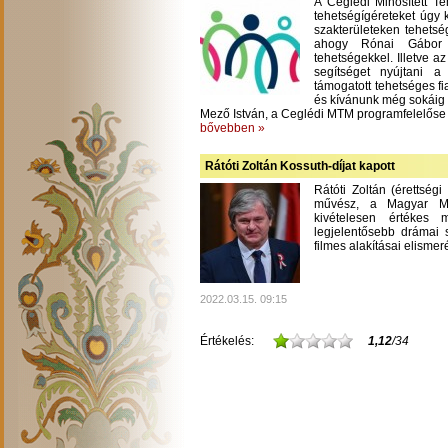
A Ceglédi Minősített T
tehetségígéreteket úgy 
szakterületeken tehetsé
ahogy Rónai Gábor m
tehetségekkel. Illetve a
segítséget nyújtani 
támogatott tehetséges fi
és kívánunk még sokáig
Mező István, a Ceglédi MTM programfelelőse
bővebben »
Rátóti Zoltán Kossuth-díjat kapott
Rátóti Zoltán (érettség
művész, a Magyar Mű
kivételesen értékes
legjelentősebb drámai s
filmes alakításai elisme
2022.03.15. 09:15
Értékelés:
1,12
/34