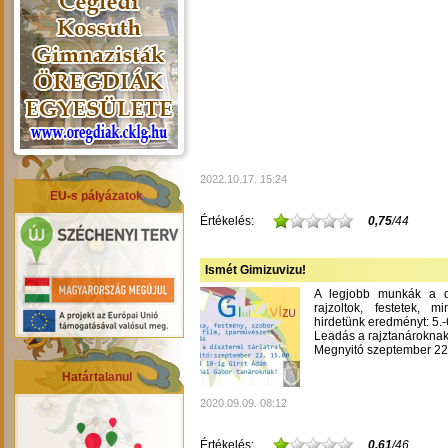
2022.10.17. 15:24
EU-s pályázatok
Értékelés:
0,75
/44
Ismét Gimizuvizu!
A legjobb munkák a dís
rajzoltok, festetek, m
hirdetünk eredményt: 5.-6
Leadás a rajztanároknak
Megnyitó szeptember 22-
Határtalanul
2020.09.09. 08:12
Értékelés:
0,61
/46