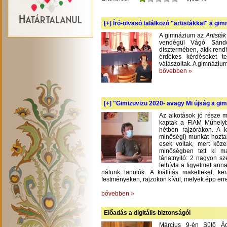
[+]
Író-olvasó találkozó "artistákkal" a gi
A gimnázium az
Artistá
vendégül Vágó Sándo
dísztermében, akik rend
érdekes kérdéseket te
válaszoltak. A gimnázium
bővebben »
[+]
"Gimizuvizu 2020- avagy Mi újság a gimi
Az alkotások jó része m
kaptak a FIAM Műhelyb
hétben rajzórákon. A 
minőségi) munkát hoztak
esek voltak, mert köze
minőségben tett ki m
tárlatnyitó: 2 nagyon s
felhívta a figyelmet an
nálunk tanulók. A kiállítás maketteket, 
festményeken, rajzokon kívül, melyek épp err
bővebben »
Előadás a digitális biztonságól
Március 9-én Sütő Á