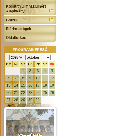
Kossuth Gimnáziumért
Alapítvány
Galéria
Elérhetőségek
Oldaltérkép
PROGRAMKERESŐ
Hé
Ke
Sz
Cs
Pé
Sz
Va
1
2
3
4
5
6
7
8
9
10
11
12
13
14
15
16
17
18
19
20
21
22
23
24
25
26
27
28
29
30
31