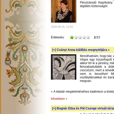
Pénziránytű Alapítvány 
digitális biztonságól.
2020.09.15. 13:51
Értékelés:
1
/33
[+]
Csányi Anna kiállítás megnyitójára »
Mondhatnám, hogy kár, am
Végre egy összefogott k
akkor tör ki a járvány, m
felszabadultabb a diá
csocsózni, mert a követ
nem is beszélve! Mil
osztálytársakkal és bará
megvan.
« A képtár megtekintéséhez kattintson a kiské
bővebben »
[+]
Bognár Eliza és Pál Csenge virtuál tárla