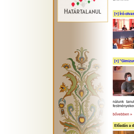
[+]
Író-olva
[+]
"Gimizuv
nálunk tanu
festményeken
bővebben »
Előadás a d