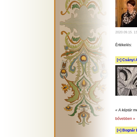
2020.09.15. 1
Értékelés:
[+]
Csányi A
« A képtár m
bővebben »
[+]
Bognár E