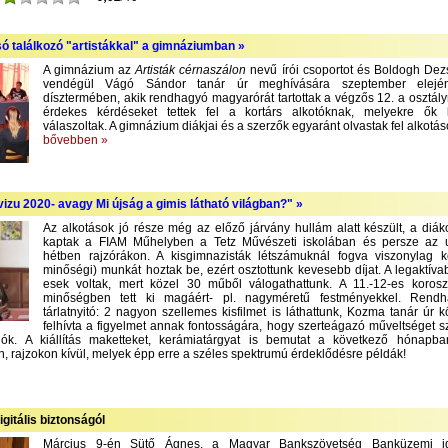
só találkozó "artistákkal" a gimnáziumban »
A gimnázium az
Artisták cérnaszálon
nevű írói csoportot és Boldogh Dezső
vendégül Vágó Sándor tanár úr meghívására szeptember elejé
dísztermében, akik rendhagyó magyarórát tartottak a végzős 12. a osztály
érdekes kérdéseket tettek fel a kortárs alkotóknak, melyekre ők
válaszoltak. A gimnázium diákjai és a szerzők egyaránt olvastak fel alkotás
bővebben »
izu 2020- avagy Mi újság a gimis látható világban?" »
Az alkotások jó része még az előző járvány hullám alatt készült, a diák
kaptak a FIAM Műhelyben a Tetz Művészeti iskolában és persze az 
hétben rajzórákon. A kisgimnazisták létszámuknál fogva viszonylag 
minőségi) munkát hoztak be, ezért osztottunk kevesebb díjat. A legaktíva
esek voltak, mert közel 30 műből válogathattunk. A 11.-12-es korosz
minőségben tett ki magáért- pl. nagyméretű festményekkel. Rend
tárlatnyitó: 2 nagyon szellemes kisfilmet is láthattunk, Kozma tanár úr 
felhívta a figyelmet annak fontosságára, hogy szerteágazó műveltséget 
lók. A kiállítás maketteket, kerámiatárgyat is bemutat a következő hónapba
, rajzokon kívül, melyek épp erre a széles spektrumú érdeklődésre példák!
igitális biztonságól
Március 9-én Sütő Ágnes, a Magyar Bankszövetség Banküzemi ig