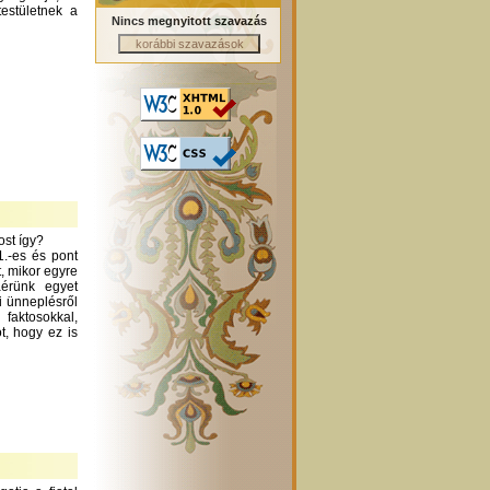
testületnek a
Nincs megnyitott szavazás
ost így?
1.-es és pont
t, mikor egyre
áérünk egyet
i ünneplésről
aktosokkal,
t, hogy ez is