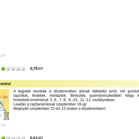
5:24
0,75
/44
uvizu!
A legjobb munkák a díszteremben adnak látleletet arról, mit gondolt
rajzoltok, festetek, mintáztok, filmeztek, iparművészkedtek! Négy k
hirdetünk eredményt: 5.-6., 7.-8., 9.-10., 11.-12. osztályokban.
Leadás a rajztanároknak szeptember 18-ig!
Megnyitó szeptember 22-én 15 órakor a díszteremben!
8:12
0,61
/46