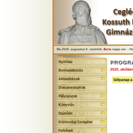
Ma 2026. augusztus 6. csütörtök,
Berta
napja van. - H
PROGR
Nyitólap
2025. október
Bemutatkozás
Aktualitások
Gólyanap a 
Dokumentumok
Pályázatok
Könyvtár
Diákélet
Közösségi Szolgálat
Felvételi