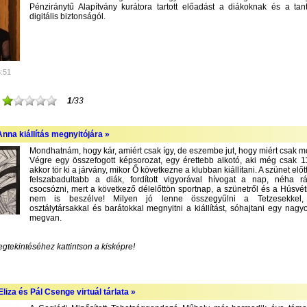
Pénziránytű Alapítvány kurátora tartott előadást a diákoknak és a tan
digitális biztonságól.
3:51
1
/33
nna kiállítás megnyitójára »
Mondhatnám, hogy kár, amiért csak így, de eszembe jut, hogy miért csak m
Végre egy összefogott képsorozat, egy érettebb alkotó, aki még csak 1
akkor tör ki a járvány, mikor Ő következne a klubban kiállítani. A szünet előt
felszabadultabb a diák, fordított vigyorával hívogat a nap, néha r
csocsózni, mert a következő délelőttön sportnap, a szünetről és a Húsvét
nem is beszélve! Milyen jó lenne összegyűlni a Tetzesekkel, f
osztálytársakkal és barátokkal megnyitni a kiállítást, sóhajtani egy nagyo
megvan.
egtekintéséhez kattintson a kisképre!
liza és Pál Csenge virtuál tárlata »