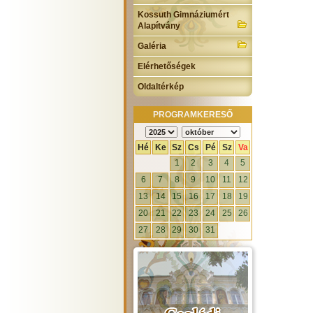
Kossuth Gimnáziumért
Alapítvány
Galéria
Elérhetőségek
Oldaltérkép
PROGRAMKERESŐ
Hé
Ke
Sz
Cs
Pé
Sz
Va
1
2
3
4
5
6
7
8
9
10
11
12
13
14
15
16
17
18
19
20
21
22
23
24
25
26
27
28
29
30
31