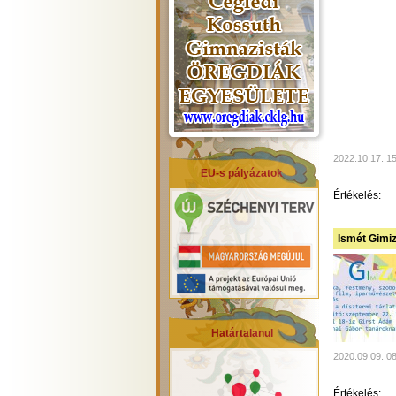
2022.10.17. 1
EU-s pályázatok
Értékelés:
Ismét Gimiz
Határtalanul
2020.09.09. 0
Értékelés: