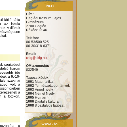
INFO
Cím:
Ceglédi Kossuth Lajos
 költőt látta
Gimnázium
n az iskola
2700 Cegléd
nak. A diákok
Rákóczi út 46.
 készségesen
okat.
Telefon:
06-53/500 525
06-30/318-6371
Email:
cklg@cklg.hu
ok segítséget
OM azonosító:
utolsó három
032549
kevesebb (de
bbak a 9.-10-
Tagozatkódok:
tály szakmai
1001
Matematika
hagyó volt a
1002
Természettudományok
köszöntőjében
1003
Angol nyelv
szerezzenek a
1004
Német Nyelv
n a fotókon,
1005
Humán
1006
Digitális kultúra
1008
8 osztályos tagozat
SZAVAZÁS
azgatója, a