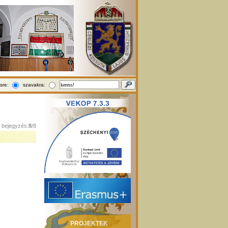
sre:
szavakra:
1 bejegyzés:
8
/8
PROJEKTEK