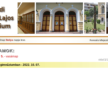
olnap
Ibolya
napja lesz.
Keresés kifejezé
AMOK:
 5.
- vasárnap
oldal:
1
/
gimnáziumban - 2022. 10. 07.