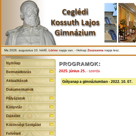
Ma 2026. augusztus 10. hétfő,
Lörinc
napja van. - Holnap
Zsuzsanna
napja lesz.
PROGRAMOK:
Nyitólap
2025. június 25.
- szerda
Bemutatkozás
Aktualitások
Gólyanap a gimnáziumban - 2022. 10. 07.
Dokumentumok
Pályázatok
Könyvtár
Diákélet
Közösségi Szolgálat
Felvételi