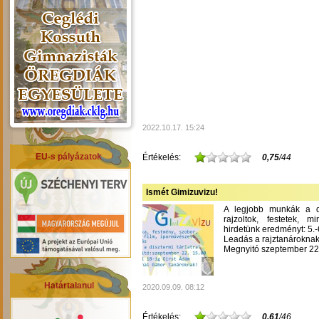
2022.10.17. 15:24
EU-s pályázatok
Értékelés:
0,75
/44
Ismét Gimizuvizu!
A legjobb munkák a dís
rajzoltok, festetek, m
hirdetünk eredményt: 5.-6
Leadás a rajztanároknak
Megnyitó szeptember 22-
Határtalanul
2020.09.09. 08:12
Értékelés:
0,61
/46