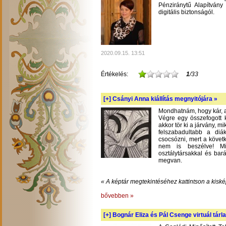
Pénziránytű Alapítvány 
digitális biztonságól.
2020.09.15. 13:51
Értékelés:
1
/33
[+]
Csányi Anna kiállítás megnyitójára »
Mondhatnám, hogy kár, am
Végre egy összefogott k
akkor tör ki a járvány, m
felszabadultabb a diá
csocsózni, mert a követ
nem is beszélve! Mil
osztálytársakkal és bará
megvan.
« A képtár megtekintéséhez kattintson a kiské
bővebben »
[+]
Bognár Eliza és Pál Csenge virtuál tárla