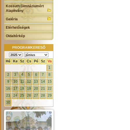
Kossuth Gimnáziumért
Alapítvány
Galéria
Elérhetőségek
Oldaltérkép
PROGRAMKERESŐ
Hé
Ke
Sz
Cs
Pé
Sz
Va
1
2
3
4
5
6
7
8
9
10
11
12
13
14
15
16
17
18
19
20
21
22
23
24
25
26
27
28
29
30