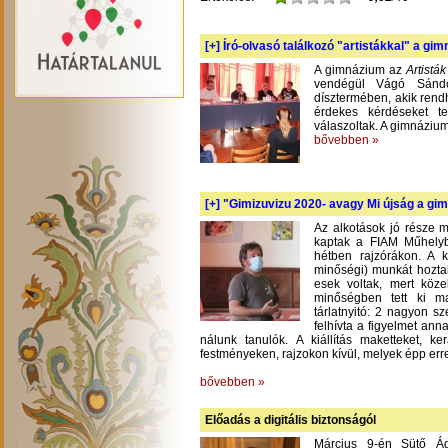
[+]
Író-olvasó találkozó "artistákkal" a gi
A gimnázium az
Artistá
vendégül Vágó Sándo
dísztermében, akik rend
érdekes kérdéseket te
válaszoltak. A gimnázium
bővebben »
[+]
"Gimizuvizu 2020- avagy Mi újság a gimi
Az alkotások jó része m
kaptak a FIAM Műhelyb
hétben rajzórákon. A 
minőségi) munkát hoztak
esek voltak, mert köze
minőségben tett ki m
tárlatnyitó: 2 nagyon s
felhívta a figyelmet an
nálunk tanulók. A kiállítás maketteket, 
festményeken, rajzokon kívül, melyek épp err
bővebben »
Előadás a digitális biztonságól
Március 9-én Sütő Á