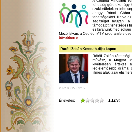
A Ceglédi Minősített T
tehetségígéreteket úgy 
szakterületeken tehetsé
ahogy Rónai Gábor m
tehetségekkel. Illetve a
segítséget nyújtani 
támogatott tehetséges fi
és kívánunk még sokáig
Mező István, a Ceglédi MTM programfelelőse
bővebben »
Rátóti Zoltán Kossuth-díjat kapott
Rátóti Zoltán (érettség
művész, a Magyar Mű
kivételesen értékes
legjelentősebb drámai s
filmes alakításai elisme
2022.03.15. 09:15
Értékelés:
1,12
/34