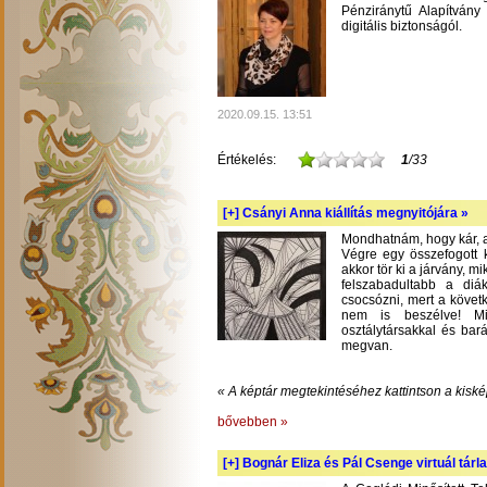
Pénziránytű Alapítvány 
digitális biztonságól.
2020.09.15. 13:51
Értékelés:
1
/33
[+]
Csányi Anna kiállítás megnyitójára »
Mondhatnám, hogy kár, am
Végre egy összefogott k
akkor tör ki a járvány, m
felszabadultabb a diá
csocsózni, mert a követ
nem is beszélve! Mil
osztálytársakkal és bará
megvan.
« A képtár megtekintéséhez kattintson a kiské
bővebben »
[+]
Bognár Eliza és Pál Csenge virtuál tárla