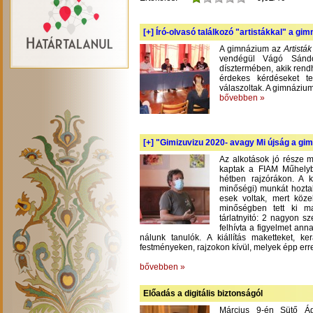
[+]
Író-olvasó találkozó "artistákkal" a gi
A gimnázium az
Artistá
vendégül Vágó Sándo
dísztermében, akik rend
érdekes kérdéseket te
válaszoltak. A gimnázium
bővebben »
[+]
"Gimizuvizu 2020- avagy Mi újság a gimi
Az alkotások jó része m
kaptak a FIAM Műhelyb
hétben rajzórákon. A 
minőségi) munkát hoztak
esek voltak, mert köze
minőségben tett ki m
tárlatnyitó: 2 nagyon s
felhívta a figyelmet an
nálunk tanulók. A kiállítás maketteket, 
festményeken, rajzokon kívül, melyek épp err
bővebben »
Előadás a digitális biztonságól
Március 9-én Sütő Á