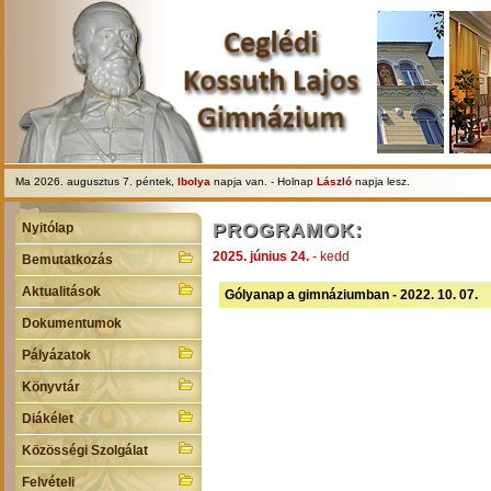
Ma 2026. augusztus 7. péntek,
Ibolya
napja van. - Holnap
László
napja lesz.
PROGRAMOK:
Nyitólap
2025. június 24.
- kedd
Bemutatkozás
Aktualitások
Gólyanap a gimnáziumban - 2022. 10. 07.
Dokumentumok
Pályázatok
Könyvtár
Diákélet
Közösségi Szolgálat
Felvételi