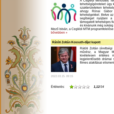
A Ceglédi Minősített T
tehetségígéreteket úgy 
szakterületeken tehetsé
ahogy Rónai Gábor m
tehetségekkel. Illetve a
segítséget nyújtani 
támogatott tehetséges fi
és kívánunk még sokáig
Mező István, a Ceglédi MTM programfelelőse
bővebben »
Rátóti Zoltán Kossuth-díjat kapott
Rátóti Zoltán (érettség
művész, a Magyar Mű
kivételesen értékes
legjelentősebb drámai s
filmes alakításai elisme
2022.03.15. 09:15
Értékelés:
1,12
/34