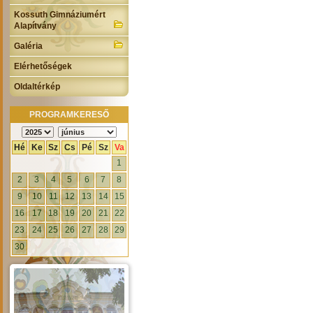
Kossuth Gimnáziumért
Alapítvány
Galéria
Elérhetőségek
Oldaltérkép
PROGRAMKERESŐ
Hé
Ke
Sz
Cs
Pé
Sz
Va
1
2
3
4
5
6
7
8
9
10
11
12
13
14
15
16
17
18
19
20
21
22
23
24
25
26
27
28
29
30