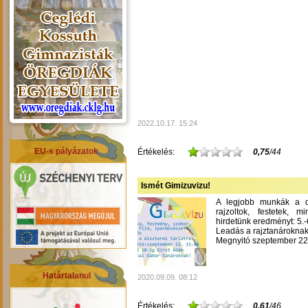
2022.10.17. 15:24
EU-s pályázatok
Értékelés:
0,75
/44
Ismét Gimizuvizu!
A legjobb munkák a dís
rajzoltok, festetek, m
hirdetünk eredményt: 5.-6
Leadás a rajztanároknak
Megnyitó szeptember 22-
Határtalanul
2020.09.09. 08:12
Értékelés:
0,61
/46