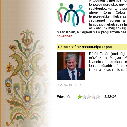
A Ceglédi Minősített T
tehetségígéreteket úgy 
szakterületeken tehetsé
ahogy Rónai Gábor m
tehetségekkel. Illetve a
segítséget nyújtani 
támogatott tehetséges fi
és kívánunk még sokáig
Mező István, a Ceglédi MTM programfelelőse
bővebben »
Rátóti Zoltán Kossuth-díjat kapott
Rátóti Zoltán (érettség
művész, a Magyar Mű
kivételesen értékes
legjelentősebb drámai s
filmes alakításai elisme
2022.03.15. 09:15
Értékelés:
1,12
/34