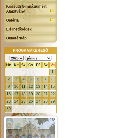
Kossuth Gimnáziumért
Alapítvány
Galéria
Elérhetőségek
Oldaltérkép
PROGRAMKERESŐ
Hé
Ke
Sz
Cs
Pé
Sz
Va
1
2
3
4
5
6
7
8
9
10
11
12
13
14
15
16
17
18
19
20
21
22
23
24
25
26
27
28
29
30