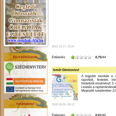
2022.10.17. 15:24
EU-s pályázatok
Értékelés:
0,75
/44
Ismét Gimizuvizu!
A legjobb munkák a dís
rajzoltok, festetek, m
hirdetünk eredményt: 5.-6
Leadás a rajztanároknak
Megnyitó szeptember 22-
Határtalanul
2020.09.09. 08:12
Értékelés:
0,61
/46