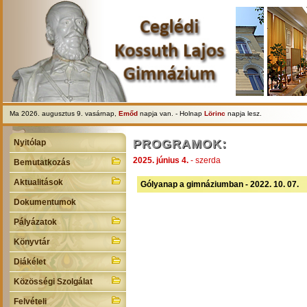
Ma 2026. augusztus 9. vasárnap,
Emőd
napja van. - Holnap
Lörinc
napja lesz.
PROGRAMOK:
Nyitólap
2025. június 4.
- szerda
Bemutatkozás
Aktualitások
Gólyanap a gimnáziumban - 2022. 10. 07.
Dokumentumok
Pályázatok
Könyvtár
Diákélet
Közösségi Szolgálat
Felvételi