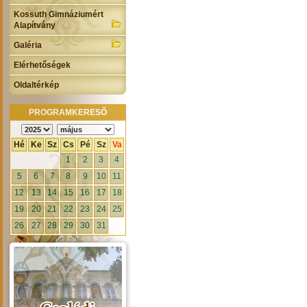
Kossuth Gimnáziumért
Alapítvány
Galéria
Elérhetőségek
Oldaltérkép
PROGRAMKERESŐ
Hé
Ke
Sz
Cs
Pé
Sz
Va
1
2
3
4
5
6
7
8
9
10
11
12
13
14
15
16
17
18
19
20
21
22
23
24
25
26
27
28
29
30
31