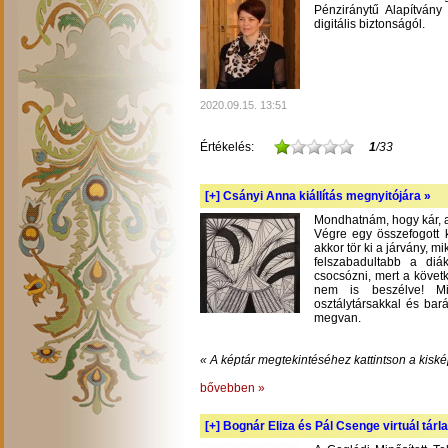
Pénziránytű Alapítvány 
digitális biztonságól.
2020.09.15. 13:51
Értékelés:
1
/33
[+]
Csányi Anna kiállítás megnyitójára »
Mondhatnám, hogy kár, am
Végre egy összefogott k
akkor tör ki a járvány, m
felszabadultabb a diá
csocsózni, mert a követ
nem is beszélve! Mil
osztálytársakkal és bará
megvan.
« A képtár megtekintéséhez kattintson a kiské
bővebben »
[+]
Bognár Eliza és Pál Csenge virtuál tárla