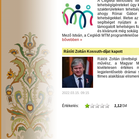
A Ceglédi Minősített T
tehetségígéreteket úgy 
szakterületeken tehetsé
ahogy Rónai Gábor m
tehetségekkel. Illetve a
segítséget nyújtani 
támogatott tehetséges fi
és kívánunk még sokáig
Mező István, a Ceglédi MTM programfelelőse
bővebben »
Rátóti Zoltán Kossuth-díjat kapott
Rátóti Zoltán (érettség
művész, a Magyar Mű
kivételesen értékes
legjelentősebb drámai s
filmes alakításai elisme
2022.03.15. 09:15
Értékelés:
1,12
/34