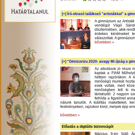
[+]
Író-olvasó találkozó "artistákkal" a gi
A gimnázium az
Artistá
vendégül Vágó Sándo
dísztermében, akik rend
érdekes kérdéseket te
válaszoltak. A gimnázium
bővebben »
[+]
"Gimizuvizu 2020- avagy Mi újság a gimi
Az alkotások jó része m
kaptak a FIAM Műhelyb
hétben rajzórákon. A 
minőségi) munkát hoztak
esek voltak, mert köze
minőségben tett ki m
tárlatnyitó: 2 nagyon s
felhívta a figyelmet an
nálunk tanulók. A kiállítás maketteket, 
festményeken, rajzokon kívül, melyek épp err
bővebben »
Előadás a digitális biztonságól
Március 9-én Sütő Á