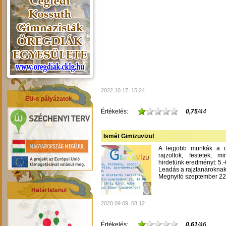
2022.10.17. 15:24
EU-s pályázatok
Értékelés:
0,75
/44
Ismét Gimizuvizu!
A legjobb munkák a dís
rajzoltok, festetek, m
hirdetünk eredményt: 5.-6
Leadás a rajztanároknak
Megnyitó szeptember 22-
Határtalanul
2020.09.09. 08:12
Értékelés:
0,61
/46