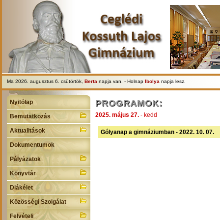
Ma 2026. augusztus 6. csütörtök,
Berta
napja van. - Holnap
Ibolya
napja lesz.
PROGRAMOK:
Nyitólap
2025. május 27.
- kedd
Bemutatkozás
Aktualitások
Gólyanap a gimnáziumban - 2022. 10. 07.
Dokumentumok
Pályázatok
Könyvtár
Diákélet
Közösségi Szolgálat
Felvételi