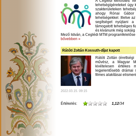
A Ceglédi Minősített T
tehetségígéreteket úgy 
szakterületeken tehetsé
ahogy Rónai Gábor m
tehetségekkel. Illetve a
segítséget nyújtani 
támogatott tehetséges fi
és kívánunk még sokáig
Mező István, a Ceglédi MTM programfelelőse
bővebben »
Rátóti Zoltán Kossuth-díjat kapott
Rátóti Zoltán (érettség
művész, a Magyar Mű
kivételesen értékes
legjelentősebb drámai s
filmes alakításai elisme
2022.03.15. 09:15
Értékelés:
1,12
/34