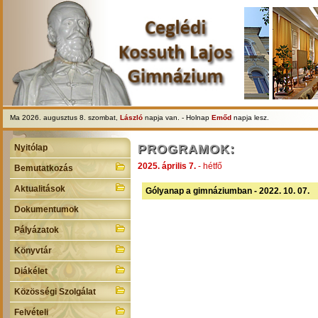
Ma 2026. augusztus 8. szombat,
László
napja van. - Holnap
Emőd
napja lesz.
PROGRAMOK:
Nyitólap
2025. április 7.
- hétfő
Bemutatkozás
Aktualitások
Gólyanap a gimnáziumban - 2022. 10. 07.
Dokumentumok
Pályázatok
Könyvtár
Diákélet
Közösségi Szolgálat
Felvételi