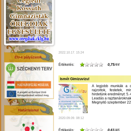
2022.10.17. 15:24
EU-s pályázatok
Értékelés:
0,75
/44
Ismét Gimizuvizu!
A legjobb munkák a dís
rajzoltok, festetek, m
hirdetünk eredményt: 5.-6
Leadás a rajztanároknak
Megnyitó szeptember 22-
Határtalanul
2020.09.09. 08:12
Értékelés:
0,61
/46