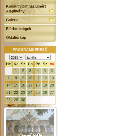
Kossuth Gimnáziumért
Alapítvány
Galéria
Elérhetőségek
Oldaltérkép
PROGRAMKERESŐ
Hé
Ke
Sz
Cs
Pé
Sz
Va
1
2
3
4
5
6
7
8
9
10
11
12
13
14
15
16
17
18
19
20
21
22
23
24
25
26
27
28
29
30