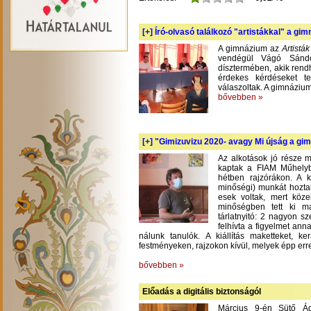
[+]
Író-olvasó találkozó "artistákkal" a gi
A gimnázium az
Artistá
vendégül Vágó Sándo
dísztermében, akik rend
érdekes kérdéseket te
válaszoltak. A gimnázium
bővebben »
[+]
"Gimizuvizu 2020- avagy Mi újság a gimi
Az alkotások jó része m
kaptak a FIAM Műhelyb
hétben rajzórákon. A 
minőségi) munkát hoztak
esek voltak, mert köze
minőségben tett ki m
tárlatnyitó: 2 nagyon s
felhívta a figyelmet an
nálunk tanulók. A kiállítás maketteket, 
festményeken, rajzokon kívül, melyek épp err
bővebben »
Előadás a digitális biztonságól
Március 9-én Sütő Á