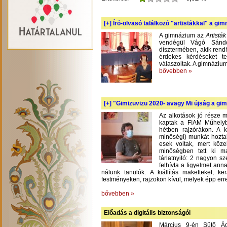
[+]
Író-olvasó találkozó "artistákkal" a gi
A gimnázium az
Artistá
vendégül Vágó Sándo
dísztermében, akik rend
érdekes kérdéseket te
válaszoltak. A gimnázium
bővebben »
[+]
"Gimizuvizu 2020- avagy Mi újság a gimi
Az alkotások jó része m
kaptak a FIAM Műhelyb
hétben rajzórákon. A 
minőségi) munkát hoztak
esek voltak, mert köze
minőségben tett ki m
tárlatnyitó: 2 nagyon s
felhívta a figyelmet an
nálunk tanulók. A kiállítás maketteket, 
festményeken, rajzokon kívül, melyek épp err
bővebben »
Előadás a digitális biztonságól
Március 9-én Sütő Á