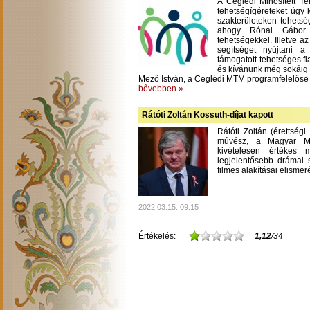
A Ceglédi Minősített T
tehetségígéreteket úgy 
szakterületeken tehetsé
ahogy Rónai Gábor m
tehetségekkel. Illetve a
segítséget nyújtani 
támogatott tehetséges fi
és kívánunk még sokáig
Mező István, a Ceglédi MTM programfelelőse
bővebben »
Rátóti Zoltán Kossuth-díjat kapott
Rátóti Zoltán (érettség
művész, a Magyar Mű
kivételesen értékes
legjelentősebb drámai s
filmes alakításai elisme
2022.03.15. 09:15
Értékelés:
1,12
/34