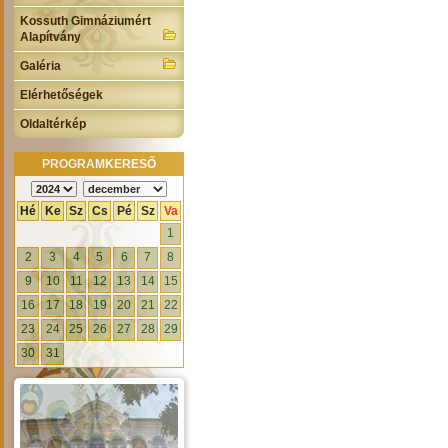
Kossuth Gimnáziumért
Alapítvány
Galéria
Elérhetőségek
Oldaltérkép
PROGRAMKERESŐ
Hé
Ke
Sz
Cs
Pé
Sz
Va
1
2
3
4
5
6
7
8
9
10
11
12
13
14
15
16
17
18
19
20
21
22
23
24
25
26
27
28
29
30
31