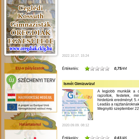
2022.10.17. 15:24
EU-s pályázatok
Értékelés:
0,75
/44
Ismét Gimizuvizu!
A legjobb munkák a dís
rajzoltok, festetek, m
hirdetünk eredményt: 5.-6
Leadás a rajztanároknak
Megnyitó szeptember 22-
Határtalanul
2020.09.09. 08:12
Értékelés:
0,61
/46