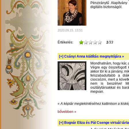
Pénziránytű Alapítvány 
digitális biztonságól.
2020.09.15. 13:51
Értékelés:
1
/33
[+]
Csányi Anna kiállítás megnyitójára »
Mondhatnám, hogy kár, am
Végre egy összefogott k
akkor tör ki a járvány, m
felszabadultabb a diá
csocsózni, mert a követ
nem is beszélve! Mil
osztálytársakkal és bará
megvan.
« A képtár megtekintéséhez kattintson a kiské
bővebben »
[+]
Bognár Eliza és Pál Csenge virtuál tárla