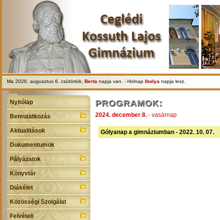
Ma 2026. augusztus 6. csütörtök,
Berta
napja van. - Holnap
Ibolya
napja lesz.
PROGRAMOK:
Nyitólap
2024. december 8.
- vasárnap
Bemutatkozás
Aktualitások
Gólyanap a gimnáziumban - 2022. 10. 07.
Dokumentumok
Pályázatok
Könyvtár
Diákélet
Közösségi Szolgálat
Felvételi