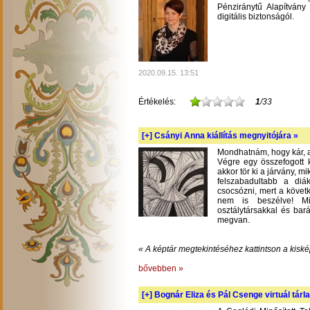
Pénziránytű Alapítvány 
digitális biztonságól.
2020.09.15. 13:51
Értékelés:
1
/33
[+]
Csányi Anna kiállítás megnyitójára »
Mondhatnám, hogy kár, am
Végre egy összefogott k
akkor tör ki a járvány, m
felszabadultabb a diá
csocsózni, mert a követ
nem is beszélve! Mil
osztálytársakkal és bará
megvan.
« A képtár megtekintéséhez kattintson a kiské
bővebben »
[+]
Bognár Eliza és Pál Csenge virtuál tárla