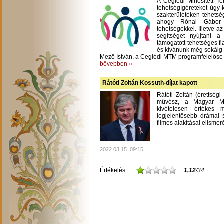
A Ceglédi Minősített T
tehetségígéreteket úgy 
szakterületeken tehetsé
ahogy Rónai Gábor m
tehetségekkel. Illetve a
segítséget nyújtani 
támogatott tehetséges fi
és kívánunk még sokáig
Mező István, a Ceglédi MTM programfelelőse
bővebben »
Rátóti Zoltán Kossuth-díjat kapott
Rátóti Zoltán (érettség
művész, a Magyar Mű
kivételesen értékes
legjelentősebb drámai s
filmes alakításai elisme
2022.03.15. 09:15
Értékelés:
1,12
/34