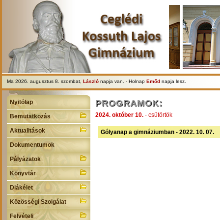
Ma 2026. augusztus 8. szombat,
László
napja van. - Holnap
Emőd
napja lesz.
PROGRAMOK:
Nyitólap
2024. október 10.
- csütörtök
Bemutatkozás
Aktualitások
Gólyanap a gimnáziumban - 2022. 10. 07.
Dokumentumok
Pályázatok
Könyvtár
Diákélet
Közösségi Szolgálat
Felvételi