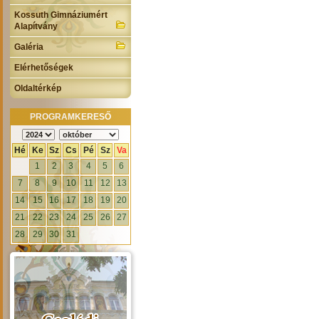
Kossuth Gimnáziumért
Alapítvány
Galéria
Elérhetőségek
Oldaltérkép
PROGRAMKERESŐ
Hé
Ke
Sz
Cs
Pé
Sz
Va
1
2
3
4
5
6
7
8
9
10
11
12
13
14
15
16
17
18
19
20
21
22
23
24
25
26
27
28
29
30
31