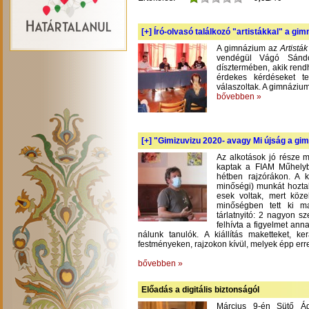
[+]
Író-olvasó találkozó "artistákkal" a gi
A gimnázium az
Artistá
vendégül Vágó Sándo
dísztermében, akik rend
érdekes kérdéseket te
válaszoltak. A gimnázium
bővebben »
[+]
"Gimizuvizu 2020- avagy Mi újság a gimi
Az alkotások jó része m
kaptak a FIAM Műhelyb
hétben rajzórákon. A 
minőségi) munkát hoztak
esek voltak, mert köze
minőségben tett ki m
tárlatnyitó: 2 nagyon s
felhívta a figyelmet an
nálunk tanulók. A kiállítás maketteket, 
festményeken, rajzokon kívül, melyek épp err
bővebben »
Előadás a digitális biztonságól
Március 9-én Sütő Á