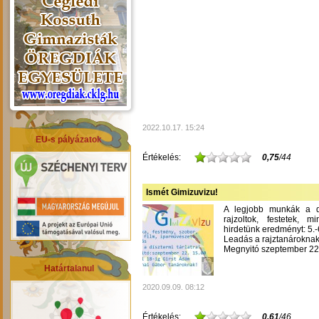
2022.10.17. 15:24
EU-s pályázatok
Értékelés:
0,75
/44
Ismét Gimizuvizu!
A legjobb munkák a dís
rajzoltok, festetek, m
hirdetünk eredményt: 5.-6
Leadás a rajztanároknak
Megnyitó szeptember 22-
Határtalanul
2020.09.09. 08:12
Értékelés:
0,61
/46