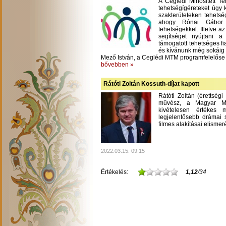
A Ceglédi Minősített T
tehetségígéreteket úgy 
szakterületeken tehetsé
ahogy Rónai Gábor m
tehetségekkel. Illetve a
segítséget nyújtani 
támogatott tehetséges fi
és kívánunk még sokáig
Mező István, a Ceglédi MTM programfelelőse
bővebben »
Rátóti Zoltán Kossuth-díjat kapott
Rátóti Zoltán (érettség
művész, a Magyar Mű
kivételesen értékes
legjelentősebb drámai s
filmes alakításai elisme
2022.03.15. 09:15
Értékelés:
1,12
/34