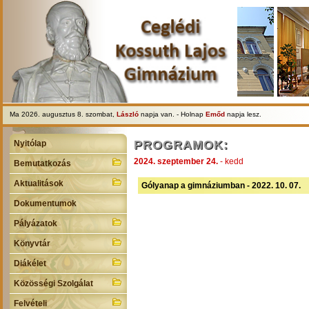
Ma 2026. augusztus 8. szombat,
László
napja van. - Holnap
Emőd
napja lesz.
PROGRAMOK:
Nyitólap
2024. szeptember 24.
- kedd
Bemutatkozás
Aktualitások
Gólyanap a gimnáziumban - 2022. 10. 07.
Dokumentumok
Pályázatok
Könyvtár
Diákélet
Közösségi Szolgálat
Felvételi