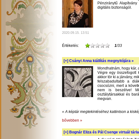
Pénziránytű Alapítvány 
digitális biztonságól.
2020.09.15. 13:51
Értékelés:
1
/33
[+]
Csányi Anna kiállítás megnyitójára »
Mondhatnám, hogy kár, am
Végre egy összefogott k
akkor tör ki a járvány, m
felszabadultabb a diá
csocsózni, mert a követ
nem is beszélve! Mil
osztálytársakkal és bará
megvan.
« A képtár megtekintéséhez kattintson a kiské
bővebben »
[+]
Bognár Eliza és Pál Csenge virtuál tárla