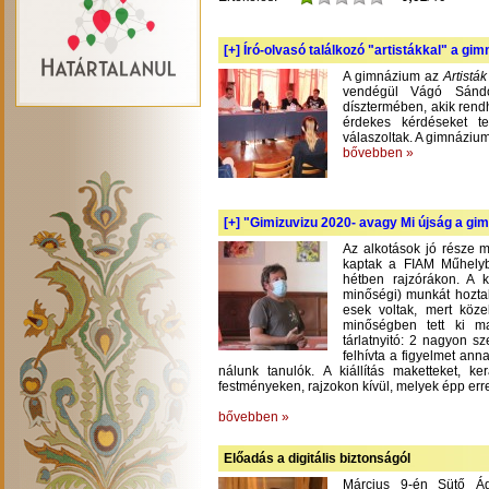
[+]
Író-olvasó találkozó "artistákkal" a gi
A gimnázium az
Artistá
vendégül Vágó Sándo
dísztermében, akik rend
érdekes kérdéseket te
válaszoltak. A gimnázium
bővebben »
[+]
"Gimizuvizu 2020- avagy Mi újság a gimi
Az alkotások jó része m
kaptak a FIAM Műhelyb
hétben rajzórákon. A 
minőségi) munkát hoztak
esek voltak, mert köze
minőségben tett ki m
tárlatnyitó: 2 nagyon s
felhívta a figyelmet an
nálunk tanulók. A kiállítás maketteket, 
festményeken, rajzokon kívül, melyek épp err
bővebben »
Előadás a digitális biztonságól
Március 9-én Sütő Á