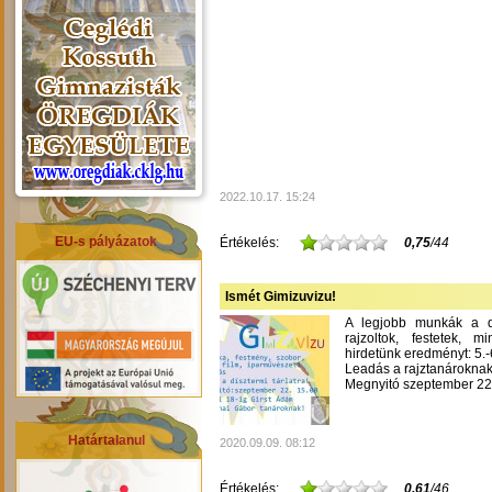
2022.10.17. 15:24
EU-s pályázatok
Értékelés:
0,75
/44
Ismét Gimizuvizu!
A legjobb munkák a dís
rajzoltok, festetek, m
hirdetünk eredményt: 5.-6
Leadás a rajztanároknak
Megnyitó szeptember 22-
Határtalanul
2020.09.09. 08:12
Értékelés:
0,61
/46