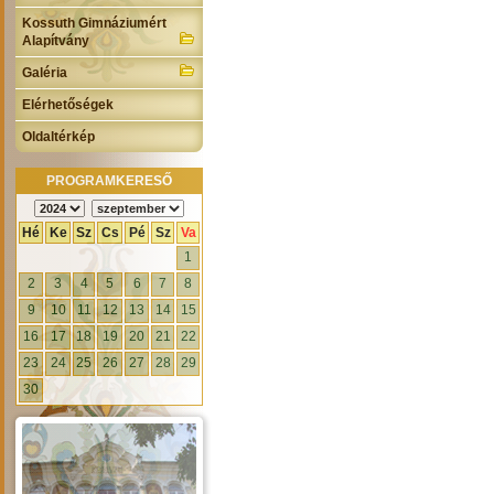
Kossuth Gimnáziumért
Alapítvány
Galéria
Elérhetőségek
Oldaltérkép
PROGRAMKERESŐ
Hé
Ke
Sz
Cs
Pé
Sz
Va
1
2
3
4
5
6
7
8
9
10
11
12
13
14
15
16
17
18
19
20
21
22
23
24
25
26
27
28
29
30