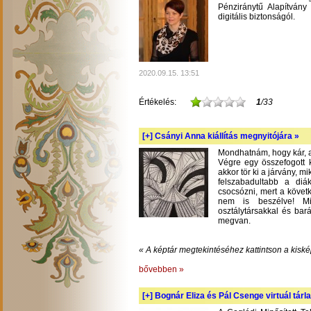
Pénziránytű Alapítvány 
digitális biztonságól.
2020.09.15. 13:51
Értékelés:
1
/33
[+]
Csányi Anna kiállítás megnyitójára »
Mondhatnám, hogy kár, am
Végre egy összefogott k
akkor tör ki a járvány, m
felszabadultabb a diá
csocsózni, mert a követ
nem is beszélve! Mil
osztálytársakkal és bará
megvan.
« A képtár megtekintéséhez kattintson a kiské
bővebben »
[+]
Bognár Eliza és Pál Csenge virtuál tárla