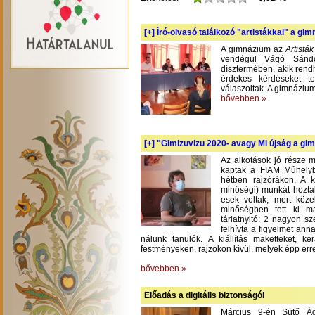
[+]
Író-olvasó találkozó "artistákkal" a gi
A gimnázium az
Artistá
vendégül Vágó Sándo
dísztermében, akik rend
érdekes kérdéseket te
válaszoltak. A gimnázium
bővebben »
[+]
"Gimizuvizu 2020- avagy Mi újság a gimi
Az alkotások jó része m
kaptak a FIAM Műhelyb
hétben rajzórákon. A 
minőségi) munkát hoztak
esek voltak, mert köze
minőségben tett ki m
tárlatnyitó: 2 nagyon s
felhívta a figyelmet an
nálunk tanulók. A kiállítás maketteket, 
festményeken, rajzokon kívül, melyek épp err
bővebben »
Előadás a digitális biztonságól
Március 9-én Sütő Á