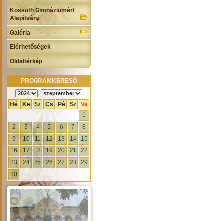
Kossuth Gimnáziumért
Alapítvány
Galéria
Elérhetőségek
Oldaltérkép
PROGRAMKERESŐ
Hé
Ke
Sz
Cs
Pé
Sz
Va
1
2
3
4
5
6
7
8
9
10
11
12
13
14
15
16
17
18
19
20
21
22
23
24
25
26
27
28
29
30