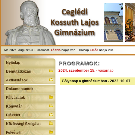
Ma 2026. augusztus 8. szombat,
László
napja van. - Holnap
Emőd
napja lesz.
PROGRAMOK:
Nyitólap
2024. szeptember 15.
- vasárnap
Bemutatkozás
Aktualitások
Gólyanap a gimnáziumban - 2022. 10. 07.
Dokumentumok
Pályázatok
Könyvtár
Diákélet
Közösségi Szolgálat
Felvételi