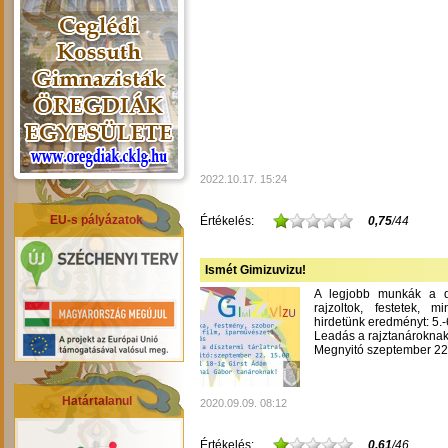
2022.10.17. 15:24
EU-s pályázatok
Értékelés:
0,75
/44
Ismét Gimizuvizu!
A legjobb munkák a dís
rajzoltok, festetek, m
hirdetünk eredményt: 5.-6
Leadás a rajztanároknak
Megnyitó szeptember 22-
Határtalanul
2020.09.09. 08:12
Értékelés:
0,61
/46