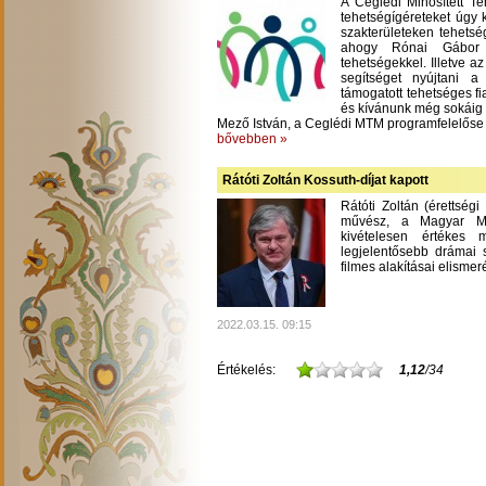
A Ceglédi Minősített T
tehetségígéreteket úgy 
szakterületeken tehetsé
ahogy Rónai Gábor m
tehetségekkel. Illetve a
segítséget nyújtani 
támogatott tehetséges fi
és kívánunk még sokáig
Mező István, a Ceglédi MTM programfelelőse
bővebben »
Rátóti Zoltán Kossuth-díjat kapott
Rátóti Zoltán (érettség
művész, a Magyar Mű
kivételesen értékes
legjelentősebb drámai s
filmes alakításai elisme
2022.03.15. 09:15
Értékelés:
1,12
/34