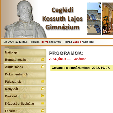
Ma 2026. augusztus 7. péntek,
Ibolya
napja van. - Holnap
László
napja lesz.
PROGRAMOK:
Nyitólap
2024. június 30.
- vasárnap
Bemutatkozás
Aktualitások
Gólyanap a gimnáziumban - 2022. 10. 07.
Dokumentumok
Pályázatok
Könyvtár
Diákélet
Közösségi Szolgálat
Felvételi