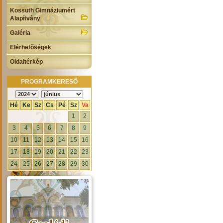
Kossuth Gimnáziumért
Alapítvány
Galéria
Elérhetőségek
Oldaltérkép
PROGRAMKERESŐ
Hé
Ke
Sz
Cs
Pé
Sz
Va
1
2
3
4
5
6
7
8
9
10
11
12
13
14
15
16
17
18
19
20
21
22
23
24
25
26
27
28
29
30