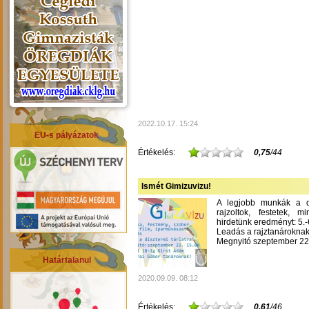
2022.10.17. 15:24
EU-s pályázatok
Értékelés:
0,75
/44
Ismét Gimizuvizu!
A legjobb munkák a dís
rajzoltok, festetek, m
hirdetünk eredményt: 5.-6
Leadás a rajztanároknak
Megnyitó szeptember 22-
Határtalanul
2020.09.09. 08:12
Értékelés:
0,61
/46