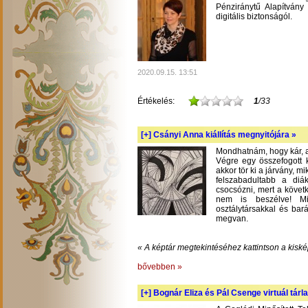
Pénziránytű Alapítvány 
digitális biztonságól.
2020.09.15. 13:51
Értékelés:
1
/33
[+]
Csányi Anna kiállítás megnyitójára »
Mondhatnám, hogy kár, am
Végre egy összefogott k
akkor tör ki a járvány, m
felszabadultabb a diá
csocsózni, mert a követ
nem is beszélve! Mil
osztálytársakkal és bará
megvan.
« A képtár megtekintéséhez kattintson a kiské
bővebben »
[+]
Bognár Eliza és Pál Csenge virtuál tárla