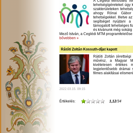
A Ceglédi Minősített T
tehetségígéreteket úgy 
szakterületeken tehetsé
ahogy Rónai Gábor m
tehetségekkel. Illetve a
segítséget nyújtani 
támogatott tehetséges fi
és kívánunk még sokáig
Mező István, a Ceglédi MTM programfelelőse
bővebben »
Rátóti Zoltán Kossuth-díjat kapott
Rátóti Zoltán (érettség
művész, a Magyar Mű
kivételesen értékes
legjelentősebb drámai s
filmes alakításai elisme
2022.03.15. 09:15
Értékelés:
1,12
/34