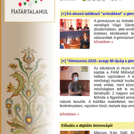
[+]
Író-olvasó találkozó "artistákkal" a gi
A gimnázium az
Artistá
vendégül Vágó Sándo
dísztermében, akik rend
érdekes kérdéseket te
válaszoltak. A gimnázium
bővebben »
[+]
"Gimizuvizu 2020- avagy Mi újság a gimi
Az alkotások jó része m
kaptak a FIAM Műhelyb
hétben rajzórákon. A 
minőségi) munkát hoztak
esek voltak, mert köze
minőségben tett ki m
tárlatnyitó: 2 nagyon s
felhívta a figyelmet an
nálunk tanulók. A kiállítás maketteket, 
festményeken, rajzokon kívül, melyek épp err
bővebben »
Előadás a digitális biztonságól
Március 9-én Sütő Á