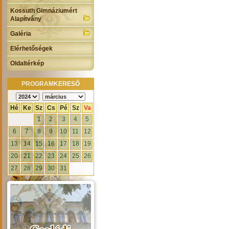
Kossuth Gimnáziumért
Alapítvány
Galéria
Elérhetőségek
Oldaltérkép
PROGRAMKERESŐ
Hé
Ke
Sz
Cs
Pé
Sz
Va
1
2
3
4
5
6
7
8
9
10
11
12
13
14
15
16
17
18
19
20
21
22
23
24
25
26
27
28
29
30
31