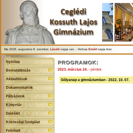
Ma 2026. augusztus 8. szombat,
László
napja van. - Holnap
Emőd
napja lesz.
PROGRAMOK:
Nyitólap
2023. március 24.
- péntek
Bemutatkozás
Aktualitások
Gólyanap a gimnáziumban - 2022. 10. 07.
Dokumentumok
Pályázatok
Könyvtár
Diákélet
Közösségi Szolgálat
Felvételi