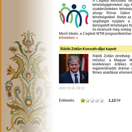
A Ceglédi Minősített T
tehetségígéreteket úgy 
szakterületeken tehetsé
ahogy Rónai Gábor m
tehetségekkel. Illetve a
segítséget nyújtani 
támogatott tehetséges fi
és kívánunk még sokáig
Mező István, a Ceglédi MTM programfelelőse
bővebben »
Rátóti Zoltán Kossuth-díjat kapott
Rátóti Zoltán (érettség
művész, a Magyar Mű
kivételesen értékes
legjelentősebb drámai s
filmes alakításai elisme
2022.03.15. 09:15
Értékelés:
1,12
/34