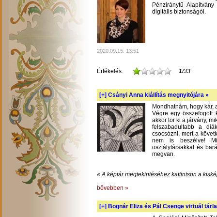
Pénziránytű Alapítvány 
digitális biztonságól.
2020.09.15. 13:51
Értékelés:
1
/33
[+]
Csányi Anna kiállítás megnyitójára »
Mondhatnám, hogy kár, am
Végre egy összefogott k
akkor tör ki a járvány, m
felszabadultabb a diá
csocsózni, mert a követ
nem is beszélve! Mil
osztálytársakkal és bará
megvan.
« A képtár megtekintéséhez kattintson a kiské
bővebben »
[+]
Bognár Eliza és Pál Csenge virtuál tárla