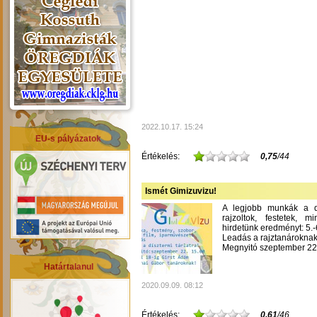
2022.10.17. 15:24
EU-s pályázatok
Értékelés:
0,75
/44
Ismét Gimizuvizu!
A legjobb munkák a dís
rajzoltok, festetek, m
hirdetünk eredményt: 5.-6
Leadás a rajztanároknak
Megnyitó szeptember 22-
Határtalanul
2020.09.09. 08:12
Értékelés:
0,61
/46