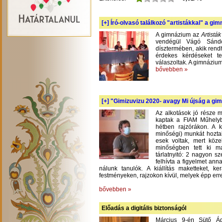
[+]
Író-olvasó találkozó "artistákkal" a gi
A gimnázium az
Artistá
vendégül Vágó Sándo
dísztermében, akik rend
érdekes kérdéseket te
válaszoltak. A gimnázium
bővebben »
[+]
"Gimizuvizu 2020- avagy Mi újság a gimi
Az alkotások jó része m
kaptak a FIAM Műhelyb
hétben rajzórákon. A 
minőségi) munkát hoztak
esek voltak, mert köze
minőségben tett ki m
tárlatnyitó: 2 nagyon s
felhívta a figyelmet an
nálunk tanulók. A kiállítás maketteket, 
festményeken, rajzokon kívül, melyek épp err
bővebben »
Előadás a digitális biztonságól
Március 9-én Sütő Á